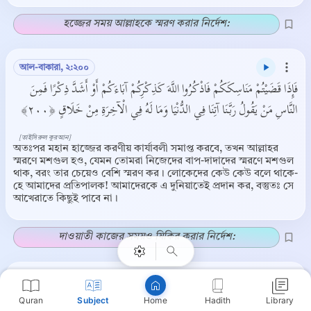
হজ্জের সময় আল্লাহকে স্মরণ করার নির্দেশ:
আল-বাকারা, ২:২০০
فَإِذَا قَضَيْتُمْ مَنَاسِكَكُمْ فَاذْكُرُوا اللَّهَ كَذِكْرِكُمْ آبَاءَكُمْ أَوْ أَشَدَّ ذِكْرًا فَمِنَ
النَّاسِ مَنْ يَقُولُ رَبَّنَا آتِنَا فِي الدُّنْيَا وَمَا لَهُ فِي الْآخِرَةِ مِنْ خَلَاقٍ ﴿٢٠٠﴾
[তাইসিরুল কুরআন]
অতঃপর মহান হাজ্জের করণীয় কার্যাবলী সমাপ্ত করবে, তখন আল্লাহর
স্মরণে মশগুল হও, যেমন তোমরা নিজেদের বাপ-দাদাদের স্মরণে মশগুল
থাক, বরং তার চেয়েও বেশি স্মরণ কর। লোকেদের কেউ কেউ বলে থাকে-
Copy
হে আমাদের প্রতিপালক! আমাদেরকে এ দুনিয়াতেই প্রদান কর, বস্তুতঃ সে
আখেরাতে কিছুই পাবে না।
দাওয়াতী কাজের সময়ও যিকির করার নির্দেশ:
ত্ব-হা, ২০:৪২
Quran
Subject
Hadith
Library
اذْهَبْ أَنْتَ وَأَخُوكَ بِآيَاتِي وَلَا تَنِيَا فِي ذِكْرِي ﴿٤٢﴾
Home