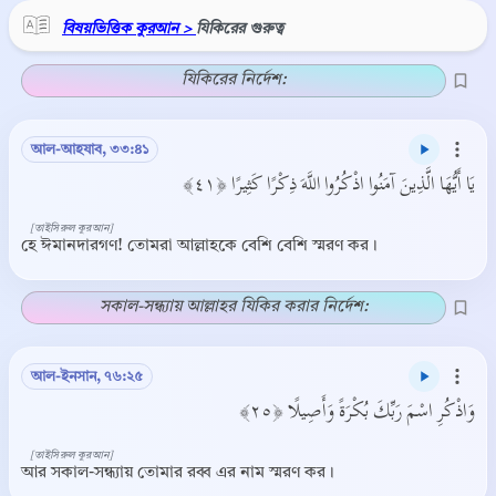
বিষয়ভিত্তিক কুরআন >
যিকিরের গুরুত্ব
যিকিরের নির্দেশ:
আল-আহযাব, ৩৩:৪১
يَا أَيُّهَا الَّذِينَ آمَنُوا اذْكُرُوا اللَّهَ ذِكْرًا كَثِيرًا ﴿٤١﴾
[তাইসিরুল কুরআন]
হে ঈমানদারগণ! তোমরা আল্লাহকে বেশি বেশি স্মরণ কর।
সকাল-সন্ধ্যায় আল্লাহর যিকির করার নির্দেশ:
আল-ইনসান, ৭৬:২৫
وَاذْكُرِ اسْمَ رَبِّكَ بُكْرَةً وَأَصِيلًا ﴿٢٥﴾
[তাইসিরুল কুরআন]
আর সকাল-সন্ধ্যায় তোমার রব্ব এর নাম স্মরণ কর।