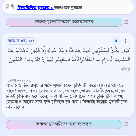
বিষয়ভিত্তিক কুরআন >
তাক্বওয়ার পুরস্কার
আল্লাহ মুত্তাকীদেরকে ভালোবাসেন:
আত-তাওবা, ৯:৭
كَيْفَ يَكُونُ لِلْمُشْرِكِينَ عَهْدٌ عِنْدَ اللَّهِ وَعِنْدَ رَسُولِهِ إِلَّا الَّذِينَ عَاهَدْتُمْ عِنْدَ
الْمَسْجِدِ الْحَرَامِ فَمَا اسْتَقَامُوا لَكُمْ فَاسْتَقِيمُوا لَهُمْ إِنَّ اللَّهَ يُحِبُّ الْمُتَّقِينَ
﴿٧﴾
[তাইসিরুল কুরআন]
আল্লাহ ও তাঁর রসূলের সঙ্গে মুশরিকদের চুক্তি কী করে কার্যকর থাকতে
পারে? অবশ্য ঐসব লোক ছাড়া যাদের সঙ্গে তোমরা মাসজিদুল হারামের
নিকট চুক্তিবদ্ধ হয়েছিলে; তারা যদ্দিন তোমাদের সঙ্গে চুক্তি ঠিক রাখে,
তোমরাও তাদের সঙ্গে কৃত চুক্তিতে দৃঢ় থাক। নিশ্চয়ই আল্লাহ মুত্তাকীদের
ভালবাসেন।
আল্লাহ মুত্তাক্বীদের সঙ্গে রয়েছেন: