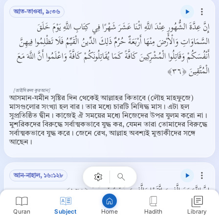
আত-তাওবা, ৯:৩৬
إِنَّ عِدَّةَ الشُّهُورِ عِنْدَ اللَّهِ اثْنَا عَشَرَ شَهْرًا فِي كِتَابِ اللَّهِ يَوْمَ خَلَقَ
السَّمَاوَاتِ وَالْأَرْضَ مِنْهَا أَرْبَعَةٌ حُرُمٌ ذَلِكَ الدِّينُ الْقَيِّمُ فَلَا تَظْلِمُوا فِيهِنَّ
أَنْفُسَكُمْ وَقَاتِلُوا الْمُشْرِكِينَ كَافَّةً كَمَا يُقَاتِلُونَكُمْ كَافَّةً وَاعْلَمُوا أَنَّ اللَّهَ مَعَ
الْمُتَّقِينَ ﴿٣٦﴾
[তাইসিরুল কুরআন]
আসমান-যমীন সৃষ্টির দিন থেকেই আল্লাহর কিতাবে (লৌহ মাহফুজে)
মাসগুলোর সংখ্যা হল বার। তার মধ্যে চারটি নিষিদ্ধ মাস। এটা হল
সুপ্রতিষ্ঠিত দ্বীন। কাজেই ঐ সময়ের মধ্যে নিজেদের উপর যুলম করো না।
মুশরিকদের বিরুদ্ধে সর্বাত্মকভাবে যুদ্ধ কর, যেমন তারা তোমাদের বিরুদ্ধে
Copy
সর্বাত্মকভাবে যুদ্ধ করে। জেনে রেখ, আল্লাহ অবশ্যই মুত্তাকীদের সঙ্গে
আছেন।
আন-নাহাল, ১৬:১২৮
إِنَّ اللَّهَ مَعَ الَّذِينَ اتَّقَوْا وَالَّذِينَ هُمْ مُحْسِنُونَ ﴿١٢٨﴾
Quran
Subject
Hadith
Library
Home
[তাইসিরুল কুরআন]
যারা তাক্বওয়া অবলম্বন করে আর সৎকর্মশীল, আল্লাহ তো তাদেরই সঙ্গে