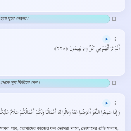
ত হয়ে ঘুরে বেড়ায়।
أَلَمْ تَرَ أَنَّهُمْ فِي كُلِّ وَادٍ يَهِيمُونَ ﴿٢٢٥﴾
 থেকে মুখ ফিরিয়ে নেন।
وَإِذَا سَمِعُوا اللَّغْوَ أَعْرَضُوا عَنْهُ وَقَالُوا لَنَا أَعْمَالُنَا وَلَكُمْ أَعْمَالُكُمْ سَلَامٌ عَلَيْ﴾
 আমরা পাব, তোমাদের কাজের ফল তোমরা পাবে, তোমাদের প্রতি সালাম,