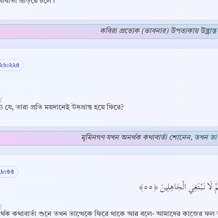
াবার্তা এড়িয়ে চলে।
কবিরা প্রত্যেক (ভাবনার) উপত্যকায় উদ্ভ্রান্
 ২৬:২২৫
]
া যে, তারা প্রতি ময়দানেই উদভ্রান্ত হয়ে ফিরে?
মুমিনগণ যখন অনর্থক কথাবার্তা শোনেন, তখন তা
Copy
২৮:৫৫
كُمْ لَا نَبْتَغِي الْجَاهِلِينَ ﴿٥٥
]
রর্থক কথাবার্তা শুনে তখন তাত্থেকে ফিরে থাকে আর বলে- আমাদের কাজের ফল