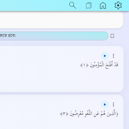
কতে হবে:
قَدْ أَفْلَحَ الْمُؤْمِنُونَ ﴿١﴾
وَالَّذِينَ هُمْ عَنِ اللَّغْوِ مُعْرِضُونَ ﴿٣﴾