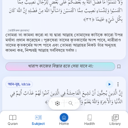
وَلَا تَتَمَنَّوْا مَا فَضَّلَ اللَّهُ بِهِ بَعْضَكُمْ عَلَى بَعْضٍ لِلرِّجَالِ نَصِيبٌ مِمَّا
اكْتَسَبُوا وَلِلنِّسَاءِ نَصِيبٌ مِمَّا اكْتَسَبْنَ وَاسْأَلُوا اللَّهَ مِنْ فَضْلِهِ إِنَّ اللَّهَ كَانَ
بِكُلِ شَيْءٍ عَلِيمًا ﴿٣٢﴾
[তাইসিরুল কুরআন]
তোমরা তা কামনা করো না যা দ্বারা আল্লাহ তোমাদের কাউকে কারো উপর
মর্যাদা প্রদান করেছেন। পুরুষেরা তাদের কৃতকার্যের অংশ পাবে, নারীরাও
তাদের কৃতকর্মের অংশ পাবে এবং তোমরা আল্লাহর নিকট তাঁর অনুগ্রহ
কামনা কর, নিশ্চয়ই আল্লাহ সর্ববিষয়ে সর্বজ্ঞ।
খারাপ কাজের বিস্তার হতে দেয়া যাবে না:
Copy
আন-নূর, ২৪:১৯
إِنَّ الَّذِينَ يُحِبُّونَ أَنْ تَشِيعَ الْفَاحِشَةُ فِي الَّذِينَ آمَنُوا لَهُمْ عَذَابٌ أَلِيمٌ فِي
الدُّنْيَا وَالْآخِرَةِ وَاللَّهُ يَعْلَمُ وَأَنْتُمْ لَا تَعْلَمُونَ ﴿١٩﴾
[তাইসিরুল কুরআন]
যারা পছন্দ করে যে, মু’মিনদের মধ্যে অশ্লীলতার বিস্তৃতি ঘটুক তাদের জন্য
আছে ভয়াবহ শাস্তি দুনিয়া ও আখিরাতে। আল্লাহ জানেন আর তোমরা
Quran
Subject
Hadith
Library
Home