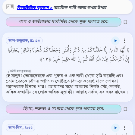
বিষয়ভিত্তিক কুরআন >
সামাজিক শান্তি বজায় রাখার উপায়
বংশ ও জাতীয়তার সংকীর্ণতা থেকে মুক্ত থাকতে হবে:
আল-হুজুরাত, ৪৯:১৩
يَا أَيُّهَا النَّاسُ إِنَّا خَلَقْنَاكُمْ مِنْ ذَكَرٍ وَأُنْثَى وَجَعَلْنَاكُمْ شُعُوبًا وَقَبَائِلَ لِتَعَارَفُوا
إِنَّ أَكْرَمَكُمْ عِنْدَ اللَّهِ أَتْقَاكُمْ إِنَّ اللَّهَ عَلِيمٌ خَبِيرٌ ﴿١٣﴾
[তাইসিরুল কুরআন]
হে মানুষ! তোমাদেরকে এক পুরুষ ও এক নারী থেকে সৃষ্টি করেছি এবং
তোমাদেরকে বিভিন্ন জাতি ও গোষ্ঠীতে বিভক্ত করেছি যাতে তোমরা
পরস্পরকে চিনতে পার। তোমাদের মধ্যে আল্লাহর নিকট সেই লোকই
অধিক সম্মানীয় যে লোক অধিক মুত্তাক্বী। আল্লাহ সর্বজ্ঞ, সব খবর রাখেন।
হিংসা, শত্রুতা ও সংঘাত থেকে দূরে থাকতে হবে:
আন-নিসা, ৪:৩২