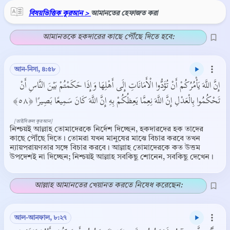
বিষয়ভিত্তিক কুরআন >
আমানতের হেফাজত করা
আমানতকে হকদারের কাছে পৌঁছে দিতে হবে:
আন-নিসা, ৪:৫৮
إِنَّ اللَّهَ يَأْمُرُكُمْ أَنْ تُؤَدُّوا الْأَمَانَاتِ إِلَى أَهْلِهَا وَإِذَا حَكَمْتُمْ بَيْنَ النَّاسِ أَنْ
تَحْكُمُوا بِالْعَدْلِ إِنَّ اللَّهَ نِعِمَّا يَعِظُكُمْ بِهِ إِنَّ اللَّهَ كَانَ سَمِيعًا بَصِيرًا ﴿٥٨﴾
[তাইসিরুল কুরআন]
নিশ্চয়ই আল্লাহ তোমাদেরকে নির্দেশ দিচ্ছেন, হকদারদের হক তাদের
কাছে পৌঁছে দিতে। তোমরা যখন মানুষের মাঝে বিচার করবে তখন
ন্যায়পরায়ণতার সঙ্গে বিচার করবে। আল্লাহ তোমাদেরকে কত উত্তম
উপদেশই না দিচ্ছেন; নিশ্চয়ই আল্লাহ সবকিছু শোনেন, সবকিছু দেখেন।
আল্লাহ আমানতের খেয়ানত করতে নিষেধ করেছেন:
আল-আনফাল, ৮:২৭