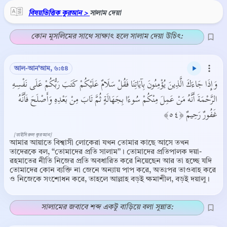
বিষয়ভিত্তিক কুরআন >
সালাম দেয়া
কোন মুসলিমের সাথে সাক্ষাৎ হলে সালাম দেয়া উচিৎ:
আল-আন'আম, ৬:৫৪
وَإِذَا جَاءَكَ الَّذِينَ يُؤْمِنُونَ بِآيَاتِنَا فَقُلْ سَلَامٌ عَلَيْكُمْ كَتَبَ رَبُّكُمْ عَلَى نَفْسِهِ
الرَّحْمَةَ أَنَّهُ مَنْ عَمِلَ مِنْكُمْ سُوءًا بِجَهَالَةٍ ثُمَّ تَابَ مِنْ بَعْدِهِ وَأَصْلَحَ فَأَنَّهُ
غَفُورٌ رَحِيمٌ ﴿٥٤﴾
[তাইসিরুল কুরআন]
আমার আয়াতে বিশ্বাসী লোকেরা যখন তোমার কাছে আসে তখন
তাদেরকে বল, ‘‘তোমাদের প্রতি সালাম’’। তোমাদের প্রতিপালক দয়া-
রহমাতের নীতি নিজের প্রতি অবধারিত করে নিয়েছেন আর তা হচ্ছে যদি
তোমাদের কোন ব্যক্তি না জেনে অন্যায় পাপ করে, অতঃপর তাওবাহ করে
ও নিজেকে সংশোধন করে, তাহলে আল্লাহ বড়ই ক্ষমাশীল, বড়ই দয়ালু।
সালামের জবাবে শব্দ একটু বাড়িয়ে বলা সুন্নাত: