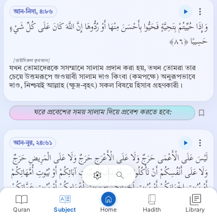
আন-নিসা, ৪:৮৬
وَإِذَا حُيِّيتُمْ بِتَحِيَّةٍ فَحَيُّوا بِأَحْسَنَ مِنْهَا أَوْ رُدُّوهَا إِنَّ اللَّهَ كَانَ عَلَى كُلِّ شَيْءٍ
حَسِيبًا ﴿٨٦﴾
[তাইসিরুল কুরআন]
যখন তোমাদেরকে সসম্মানে সালাম প্রদান করা হয়, তখন তোমরা তার
চেয়ে উত্তমরূপে জওয়াবী সালাম দাও কিংবা (কমপক্ষে) অনুরূপভাবে
দাও, নিশ্চয়ই আল্লাহ (ক্ষুদ্র-বৃহৎ) সকল বিষয়ে হিসাব গ্রহণকারী।
ঘরে প্রবেশের সময় সালাম দিয়ে প্রবেশ করতে হবে:
Copy
আন-নূর, ২৪:৬১
لَيْسَ عَلَى الْأَعْمَى حَرَجٌ وَلَا عَلَى الْأَعْرَجِ حَرَجٌ وَلَا عَلَى الْمَرِيضِ حَرَجٌ
وَلَا عَلَى أَنْفُسِكُمْ أَنْ تَأْكُلُوا مِنْ بُيُوتِكُمْ أَوْ بُيُوتِ آبَائِكُمْ أَوْ بُيُوتِ أُمَّهَاتِكُمْ
أَوْ بُيُوتِ إِخْوَانِكُمْ أَوْ بُيُوتِ أَخَوَاتِكُمْ أَوْ بُيُوتِ أَعْمَامِكُمْ أَوْ بُيُوتِ عَمَّاتِكُمْ
أَوْ بُيُوتِ أَخْوَالِكُمْ أَوْ بُيُوتِ خَالَاتِكُمْ أَوْ مَا مَلَكْتُمْ مَفَاتِحَهُ أَوْ صَدِيقِكُمْ
Quran
Subject
Hadith
Library
Home
لَيْسَ عَلَيْكُمْ جُنَاحٌ أَنْ تَأْكُلُوا جَمِيعًا أَوْ أَشْتَاتًا فَإِذَا دَخَلْتُمْ بُيُوتًا فَسَلِّمُوا