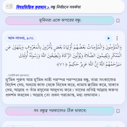
বিষয়ভিত্তিক কুরআন >
বন্ধু নির্বাচনে সতর্কতা
মুমিনরা একে অপরের বন্ধু:
আত-তাওবা, ৯:৭১
وَالْمُؤْمِنُونَ وَالْمُؤْمِنَاتُ بَعْضُهُمْ أَوْلِيَاءُ بَعْضٍ يَأْمُرُونَ بِالْمَعْرُوفِ وَيَنْهَوْنَ عَنِ
الْمُنْكَرِ وَيُقِيمُونَ الصَّلَاةَ وَيُؤْتُونَ الزَّكَاةَ وَيُطِيعُونَ اللَّهَ وَرَسُولَهُ أُولَئِكَ
سَيَرْحَمُهُمُ اللَّهُ إِنَّ اللَّهَ عَزِيزٌ حَكِيمٌ ﴿٧١﴾
[তাইসিরুল কুরআন]
মু’মিন পুরুষ আর মু’মিন নারী পরস্পর পরস্পরের বন্ধু, তারা সৎকাজের
নির্দেশ দেয়, অন্যায় কাজ থেকে নিষেধ করে, নামায ক্বায়িম করে, যাকাত
দেয়, আল্লাহ ও তাঁর রসূলের আনুগত্য করে। তাদের প্রতিই আল্লাহ করুণা
প্রদর্শন করবেন। আল্লাহ তো প্রবল পরাক্রান্ত, মহা প্রজ্ঞাবান।
সৎ বন্ধুত্ব পরকালেও ঠিক থাকবে: