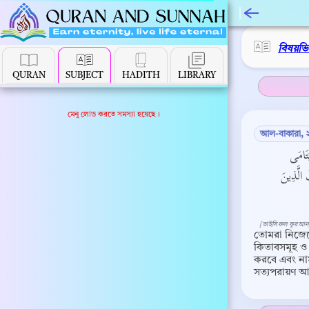
বিষয়ভ
QURAN
SUBJECT
HADITH
LIBRARY
মেনু লোড করতে সমস্যা হয়েছে।
আল-বাকারা, 
َتَامَى
 الَّذِينَ
[তাইসিরুল কুরআন
তোমরা নিজেদে
কিতাবসমূহ ও 
করবে এবং নাম
সত্যপরায়ণ আ