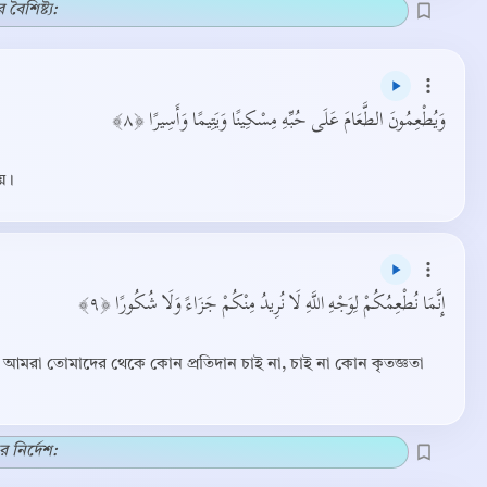
ৈশিষ্ট্য:
وَيُطْعِمُونَ الطَّعَامَ عَلَى حُبِّهِ مِسْكِينًا وَيَتِيمًا وَأَسِيرًا ﴿٨﴾
য়।
إِنَّمَا نُطْعِمُكُمْ لِوَجْهِ اللَّهِ لَا نُرِيدُ مِنْكُمْ جَزَاءً وَلَا شُكُورًا ﴿٩﴾
্য, আমরা তোমাদের থেকে কোন প্রতিদান চাই না, চাই না কোন কৃতজ্ঞতা
নির্দেশ: