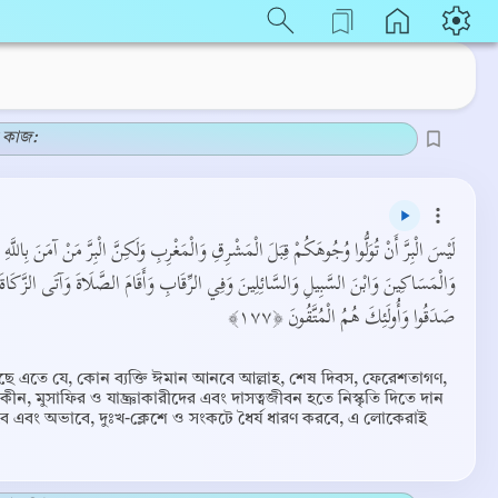
র কাজ:
لَيْسَ الْبِرَّ أَنْ تُوَلُّوا وُجُوهَكُمْ قِبَلَ الْمَشْرِقِ وَالْمَغْرِبِ وَلَكِنَّ الْبِرَّ مَنْ آمَنَ بِاللَّ
وَالْمَسَاكِينَ وَابْنَ السَّبِيلِ وَالسَّائِلِينَ وَفِي الرِّقَابِ وَأَقَامَ الصَّلَاةَ وَآتَى الزَّكَاةَ 
صَدَقُوا وَأُولَئِكَ هُمُ الْمُتَّقُونَ ﴿١٧٧﴾
আছে এতে যে, কোন ব্যক্তি ঈমান আনবে আল্লাহ, শেষ দিবস, ফেরেশতাগণ,
কীন, মুসাফির ও যাচ্ঞাকারীদের এবং দাসত্বজীবন হতে নিস্কৃতি দিতে দান
বে এবং অভাবে, দুঃখ-ক্লেশে ও সংকটে ধৈর্য ধারণ করবে, এ লোকেরাই