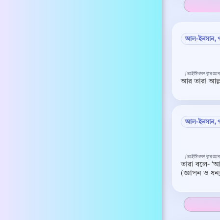
আল-ইনসান, 
[তাইসিরুল কুরআন
আর তারা আল্
আল-ইনসান, 
[তাইসিরুল কুরআন
তারা বলে- ‘আ
(জ্ঞাপন ও ধন্