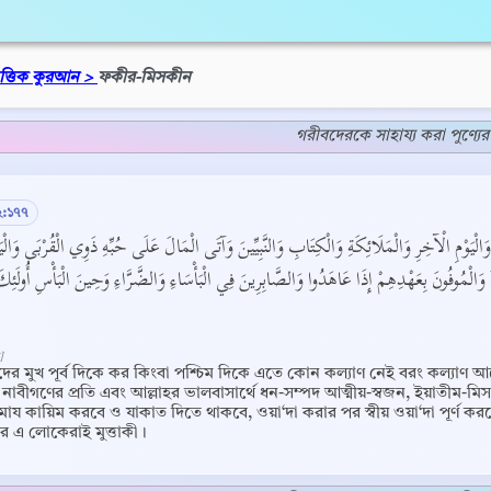
িত্তিক কুরআন >
ফকীর-মিসকীন
গরীবদেরকে সাহায্য করা পুণ্যে
২:১৭৭
هِ وَالْيَوْمِ الْآخِرِ وَالْمَلَائِكَةِ وَالْكِتَابِ وَالنَّبِيِّينَ وَآتَى الْمَالَ عَلَى حُبِّهِ ذَوِي الْقُرْبَى وَالْي
وَالْمُوفُونَ بِعَهْدِهِمْ إِذَا عَاهَدُوا وَالصَّابِرِينَ فِي الْبَأْسَاءِ وَالضَّرَّاءِ وَحِينَ الْبَأْسِ أُولَئِكَ
]
র মুখ পূর্ব দিকে কর কিংবা পশ্চিম দিকে এতে কোন কল্যাণ নেই বরং কল্যাণ 
নাবীগণের প্রতি এবং আল্লাহর ভালবাসার্থে ধন-সম্পদ আত্মীয়-স্বজন, ইয়াতীম-মিস
ায কায়িম করবে ও যাকাত দিতে থাকবে, ওয়া‘দা করার পর স্বীয় ওয়া‘দা পূর্ণ কর
র এ লোকেরাই মুত্তাকী।