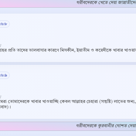
গরীবদেরকে খেতে দেয়া জান্নাতীদের ব
৭৬:৮
]
লাহর প্রতি তাদের ভালবাসার কারণে মিসকীন, ইয়াতীম ও কয়েদীকে খাবার খাওয়া
৭৬:৯
]
মরা তোমাদেরকে খাবার খাওয়াচ্ছি কেবল আল্লাহর চেহারা (সন্তুষ্টি) লাভের জন
Copy
যবাদ)।
গরীবদেরকে কুরবানীর গোশত দেয়ার 