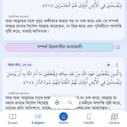
وَيُفْسِدُونَ فِي الْأَرْضِ أُولَئِكَ هُمُ الْخَاسِرُونَ ﴿٢٧﴾
[তাইসিরুল কুরআন]
যারা আল্লাহর সঙ্গে সুদৃঢ় অঙ্গীকার করার পর তা ভঙ্গ করে এবং যে সম্পর্ক
অক্ষুণ্ণ রাখার নির্দেশ আল্লাহ করেছেন, তা ছিন্ন করে এবং পৃথিবীতে অশান্তি
সৃষ্টি করে, তারাই ক্ষতিগ্রস্ত।
সম্পর্ক ছিন্নকারীরা জাহান্নামী:
আর-রাদ, ১৩:২৫
وَالَّذِينَ يَنْقُضُونَ عَهْدَ اللَّهِ مِنْ بَعْدِ مِيثَاقِهِ وَيَقْطَعُونَ مَا أَمَرَ اللَّهُ بِهِ أَنْ يُوصَلَ
Copy
وَيُفْسِدُونَ فِي الْأَرْضِ أُولَئِكَ لَهُمُ اللَّعْنَةُ وَلَهُمْ سُوءُ الدَّارِ ﴿٢٥﴾
[তাইসিরুল কুরআন]
আর যারা আল্লাহর সাথে শক্ত ও‘য়াদা করার পর তা ভঙ্গ করে, আল্লাহ যা
বহাল রাখার নির্দেশ দিয়েছেন তা ছিন্ন করে, আর যমীনে অশান্তি সৃষ্টি করে,
তাদের প্রতি অভিশাপ, তাদের জন্য আছে অতিশয় মন্দ আবাসস্থল।
Quran
Subject
Hadith
Library
Home
আল্লাহ মুমিনদের অন্তরসমূহে সম্প্রীতি স্থাপন করেছেন।