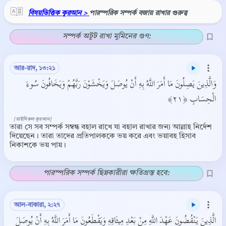
বিষয়ভিত্তিক কুরআন >
পারস্পরিক সম্পর্ক বজায় রাখার গুরুত্ব
সম্পর্ক অটুট রাখা মুমিনের গুণ:
আর-রাদ, ১৩:২১
وَالَّذِينَ يَصِلُونَ مَا أَمَرَ اللَّهُ بِهِ أَنْ يُوصَلَ وَيَخْشَوْنَ رَبَّهُمْ وَيَخَافُونَ سُوءَ
الْحِسَابِ ﴿٢١﴾
[তাইসিরুল কুরআন]
তারা সে সব সম্পর্ক সম্বন্ধ বহাল রাখে যা বহাল রাখার জন্য আল্লাহ নির্দেশ
দিয়েছেন। তারা তাদের প্রতিপালককে ভয় করে এবং ভয়াবহ হিসাব
নিকাশকে ভয় পায়।
পারস্পরিক সম্পর্ক ছিন্নকারীরা ক্ষতিগ্রস্ত হবে:
আল-বাকারা, ২:২৭
الَّذِينَ يَنْقُضُونَ عَهْدَ اللَّهِ مِنْ بَعْدِ مِيثَاقِهِ وَيَقْطَعُونَ مَا أَمَرَ اللَّهُ بِهِ أَنْ يُوصَلَ