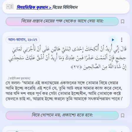
বিষয়ভিত্তিক কুরআন >
বিয়ের বিধিবিধান
বিয়ের প্রস্তাব মেয়ের পক্ষ থেকেও আগে দেয়া যায়:
আল-কাসাস, ২৮:২৭
قَالَ إِنِّي أُرِيدُ أَنْ أُنْكِحَكَ إِحْدَى ابْنَتَيَّ هَاتَيْنِ عَلَى أَنْ تَأْجُرَنِي ثَمَانِيَ
حِجَجٍ فَإِنْ أَتْمَمْتَ عَشْرًا فَمِنْ عِنْدِكَ وَمَا أُرِيدُ أَنْ أَشُقَّ عَلَيْكَ سَتَجِدُنِي
إِنْ شَاءَ اللَّهُ مِنَ الصَّالِحِينَ ﴿٢٧﴾
[তাইসিরুল কুরআন]
সে বলল- ‘আমার এই কন্যাদ্বয়ের একজনের সঙ্গে তোমার বিয়ে দেয়ার
আমি ইচ্ছে করেছি এই শর্তে যে, তুমি আট বছর আমার কাজ করে দেবে,
আর যদি দশ বছর পূর্ণ কর সেটা তোমার ইচ্ছেধীন, আমি তোমাকে কষ্টে
ফেলতে চাই না, আল্লাহ ইচ্ছে করলে তুমি আমাকে সৎকর্মপরায়ণ পাবে।’
বিয়ে গোপনে নয়, প্রকাশ্যে হতে হবে: