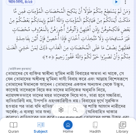
আন-নিসা, ৪:২৫
وَمَنْ لَمْ يَسْتَطِعْ مِنْكُمْ طَوْلًا أَنْ يَنْكِحَ الْمُحْصَنَاتِ الْمُؤْمِنَاتِ فَمِن مَّا
مَلَكَتْ أَيْمَانُكُمْ مِنْ فَتَيَاتِكُمُ الْمُؤْمِنَاتِ وَاللَّهُ أَعْلَمُ بِإِيمَانِكُمْ بَعْضُكُمْ مِنْ
بَعْضٍ فَانْكِحُوهُنَّ بِإِذْنِ أَهْلِهِنَّ وَآتُوهُنَّ أُجُورَهُنَّ بِالْمَعْرُوفِ مُحْصَنَاتٍ
غَيْرَ مُسَافِحَاتٍ وَلَا مُتَّخِذَاتِ أَخْدَانٍ فَإِذَا أُحْصِنَّ فَإِنْ أَتَيْنَ بِفَاحِشَةٍ
فَعَلَيْهِنَّ نِصْفُ مَا عَلَى الْمُحْصَنَاتِ مِنَ الْعَذَابِ ذَلِكَ لِمَنْ خَشِيَ الْعَنَتَ
مِنْكُمْ وَأَنْ تَصْبِرُوا خَيْرٌ لَكُمْ وَاللَّهُ غَفُورٌ رَحِيمٌ ﴿٢٥﴾
[তাইসিরুল কুরআন]
তোমাদের যে ব্যক্তির স্বাধীনা মু’মিন নারী বিবাহের ক্ষমতা না থাকে, সে
Copy
যেন তোমাদের অধীনস্থ মু’মিনা দাসী বিবাহ করে এবং আল্লাহ বিশেষরূপে
তোমাদের ঈমানকে জানেন। তোমাদের একজন অন্যজন থেকে উদ্ভূত,
কাজেই তাদেরকে বিয়ে কর তাদের মালিকের অনুমতি নিয়ে,
ন্যায়সঙ্গতভাবে তাদের মহর তাদেরকে দিয়ে দাও, তারা হবে সচ্চরিত্রা,
ব্যভিচারিণী নয়, উপপতি গ্রহণকারিণীও নয়। বিবাহের দূর্গে সুরক্ষিত
হওয়ার পর তারা যদি ব্যভিচার করে, তবে তাদের শাস্তি আজাদ নারীদের
অর্ধেক; এ ব্যবস্থা তার জন্য তোমাদের যে ব্যক্তি (অবিবাহিত থাকার
কারণে) ব্যভিচারের ভয় করে। ধৈর্য ধারণ করা তোমাদের পক্ষে উত্তম এবং
আল্লাহ পরম ক্ষমাশীল, পরম দয়ালু।
Quran
Subject
Hadith
Library
Home