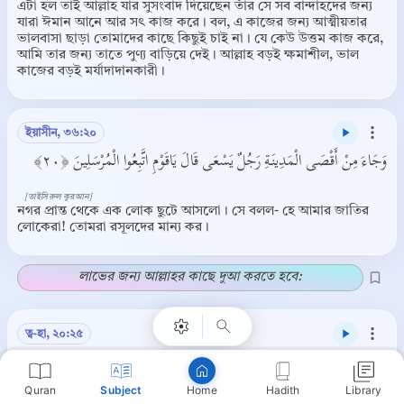
এটা হল তাই আল্লাহ যার সুসংবাদ দিয়েছেন তাঁর সে সব বান্দাহদের জন্য
যারা ঈমান আনে আর সৎ কাজ করে। বল, এ কাজের জন্য আত্মীয়তার
ভালবাসা ছাড়া তোমাদের কাছে কিছুই চাই না। যে কেউ উত্তম কাজ করে,
আমি তার জন্য তাতে পুণ্য বাড়িয়ে দেই। আল্লাহ বড়ই ক্ষমাশীল, ভাল
কাজের বড়ই মর্যাদাদানকারী।
ইয়াসীন, ৩৬:২০
وَجَاءَ مِنْ أَقْصَى الْمَدِينَةِ رَجُلٌ يَسْعَى قَالَ يَاقَوْمِ اتَّبِعُوا الْمُرْسَلِينَ ﴿٢٠﴾
[তাইসিরুল কুরআন]
নগর প্রান্ত থেকে এক লোক ছুটে আসলো। সে বলল- হে আমার জাতির
লোকেরা! তোমরা রসূলদের মান্য কর।
Copy
লাভের জন্য আল্লাহর কাছে দুআ করতে হবে:
ত্ব-হা, ২০:২৫
قَالَ رَبِّ اشْرَحْ لِي صَدْرِي ﴿٢٥﴾
Quran
Subject
Hadith
Library
Home
[তাইসিরুল কুরআন]