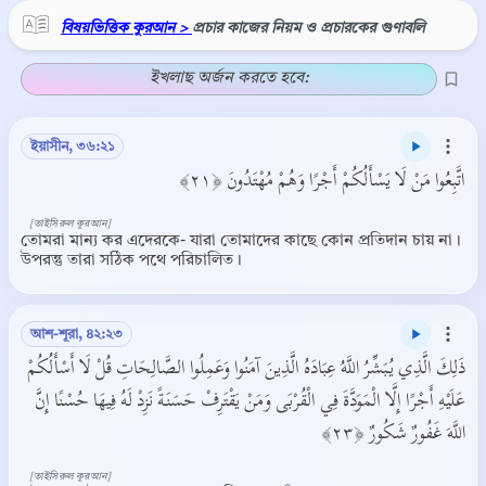
বিষয়ভিত্তিক কুরআন >
প্রচার কাজের নিয়ম ও প্রচারকের গুণাবলি
ইখলাছ অর্জন করতে হবে:
ইয়াসীন, ৩৬:২১
اتَّبِعُوا مَنْ لَا يَسْأَلُكُمْ أَجْرًا وَهُمْ مُهْتَدُونَ ﴿٢١﴾
[তাইসিরুল কুরআন]
তোমরা মান্য কর এদেরকে- যারা তোমাদের কাছে কোন প্রতিদান চায় না।
উপরন্তু তারা সঠিক পথে পরিচালিত।
আশ-শূরা, ৪২:২৩
ذَلِكَ الَّذِي يُبَشِّرُ اللَّهُ عِبَادَهُ الَّذِينَ آمَنُوا وَعَمِلُوا الصَّالِحَاتِ قُلْ لَا أَسْأَلُكُمْ
عَلَيْهِ أَجْرًا إِلَّا الْمَوَدَّةَ فِي الْقُرْبَى وَمَنْ يَقْتَرِفْ حَسَنَةً نَزِدْ لَهُ فِيهَا حُسْنًا إِنَّ
اللَّهَ غَفُورٌ شَكُورٌ ﴿٢٣﴾
[তাইসিরুল কুরআন]