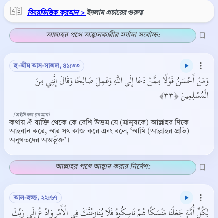
বিষয়ভিত্তিক কুরআন >
ইসলাম প্রচারের গুরুত্ব
আল্লাহর পথে আহ্বানকারীর মর্যাদা সর্বোচ্চ:
হা-মীম আস-সাজদা, ৪১:৩৩
وَمَنْ أَحْسَنُ قَوْلًا مِمَّنْ دَعَا إِلَى اللَّهِ وَعَمِلَ صَالِحًا وَقَالَ إِنَّنِي مِنَ
الْمُسْلِمِينَ ﴿٣٣﴾
[তাইসিরুল কুরআন]
কথায় ঐ ব্যক্তি থেকে কে বেশি উত্তম যে (মানুষকে) আল্লাহর দিকে
আহবান করে, আর সৎ কাজ করে এবং বলে, ‘আমি (আল্লাহর প্রতি)
অনুগতদের অন্তর্ভুক্ত’।
আল্লাহর পথে আহ্বান করার নির্দেশ:
আল-হজ্জ, ২২:৬৭
لِكُلِّ أُمَّةٍ جَعَلْنَا مَنْسَكًا هُمْ نَاسِكُوهُ فَلَا يُنَازِعُنَّكَ فِي الْأَمْرِ وَادْعُ إِلَى رَبِّكَ