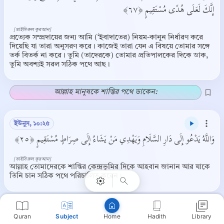
إِنَّكَ لَعَلَى هُدًى مُسْتَقِيمٍ ﴿٦٧﴾
[তাইসিরুল কুরআন]
প্রত্যেক সম্প্রদায়ের জন্য আমি (‘ইবাদাতের) নিয়ম-কানুন নির্ধারণ করে
দিয়েছি যা তারা অনুসরণ করে। কাজেই তারা যেন এ বিষয়ে তোমার সঙ্গে
তর্ক বিতর্ক না করে। তুমি (তাদেরকে) তোমার প্রতিপালকের দিকে ডাক,
তুমি অবশ্যই সরল সঠিক পথে আছ।
আল্লাহ মানুষকে শান্তির পথে ডাকেন:
ইউনুস, ১০:২৫
Copy
وَاللَّهُ يَدْعُو إِلَى دَارِ السَّلَامِ وَيَهْدِي مَنْ يَشَاءُ إِلَى صِرَاطٍ مُسْتَقِيمٍ ﴿٢٥﴾
[তাইসিরুল কুরআন]
আল্লাহ তোমাদেরকে শান্তির কেন্দ্রভূমির দিকে আহবান জানান আর যাকে
তিনি চান সঠিক পথে পরিচালিত করেন।
আল্লাহ মানুষকে জান্নাতের পথে ডাকেন:
Quran
Subject
Hadith
Library
Home