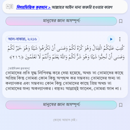
বিষয়ভিত্তিক কুরআন >
আল্লাহর আইন মানা জরুরি হওয়ার কারণ
মানুষের জ্ঞান অসম্পূর্ণ:
আল-বাকারা, ২:২১৬
كُتِبَ عَلَيْكُمُ الْقِتَالُ وَهُوَ كُرْهٌ لَكُمْ وَعَسَى أَنْ تَكْرَهُوا شَيْئًا وَهُوَ خَيْرٌ لَكُمْ
وَعَسَى أَنْ تُحِبُّوا شَيْئًا وَهُوَ شَرٌّ لَكُمْ وَاللَّهُ يَعْلَمُ وَأَنْتُمْ لَا تَعْلَمُونَ ﴿٢١٦﴾
[তাইসিরুল কুরআন]
তোমাদের প্রতি যুদ্ধ লিপিবদ্ধ করে দেয়া হয়েছে, অথচ তা তোমাদের কাছে
অপ্রিয় কিন্তু তোমরা কোন কিছু অপছন্দ কর সম্ভবতঃ তোমাদের জন্য তা
কল্যাণকর এবং সম্ভবতঃ কোন কিছু তোমাদের কাছে প্রিয় অথচ তা
তোমাদের জন্য অকল্যাণকর। বস্তুতঃ আল্লাহ্ই জানেন, তোমরা জান না।
মানুষের জ্ঞান অসম্পূর্ণ:
কোনো আয়াত নেই।