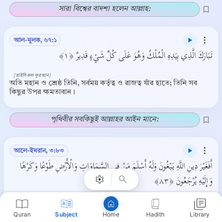
সারা বিশ্বের বাদশা হলেন আল্লাহ:
আল-মুলক, ৬৭:১
تَبَارَكَ الَّذِي بِيَدِهِ الْمُلْكُ وَهُوَ عَلَى كُلِّ شَيْءٍ قَدِيرٌ ﴿١﴾
[তাইসিরুল কুরআন]
অতি মহান ও শ্রেষ্ঠ তিনি, সর্বময় কর্তৃত্ব ও রাজত্ব যাঁর হাতে; তিনি সব
কিছুর উপর ক্ষমতাবান।
পৃথিবীর সবকিছুই আল্লাহর আইন মানে:
Copy
আলে-ইমরান, ৩:৮৩
أَفَغَيْرَ دِينِ اللَّهِ يَبْغُونَ وَلَهُ أَسْلَمَ مَنْ فِي السَّمَاوَاتِ وَالْأَرْضِ طَوْعًا وَكَرْهًا
وَإِلَيْهِ يُرْجَعُونَ ﴿٨٣﴾
[তাইসিরুল কুরআন]
এরা কি আল্লাহর দ্বীন ছাড়া অন্য দ্বীনের সন্ধান করছে? অথচ আসমান ও
Quran
Subject
Hadith
Library
Home
যমীনে যা আছে সবই ইচ্ছেয় ও অনিচ্ছেয় তাঁরই কাছে আত্মসমর্পণ করেছে