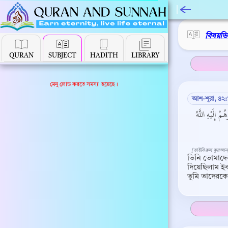
বিষয়ভ
QURAN
SUBJECT
HADITH
LIBRARY
মেনু লোড করতে সমস্যা হয়েছে।
আশ-শূরা, ৪২
إِلَيْهِ اللَّهُ
[তাইসিরুল কুরআন
তিনি তোমাদের 
দিয়েছিলাম ইবর
তুমি তাদেরকে