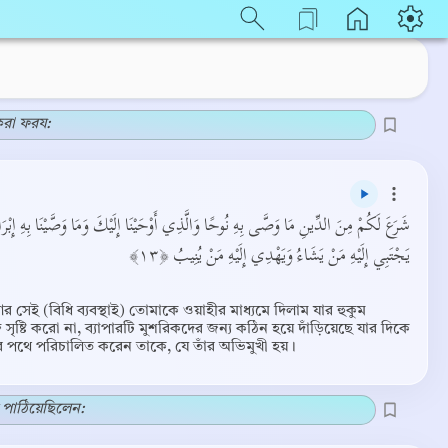
 করা ফরয:
شَرَعَ لَكُمْ مِنَ الدِّينِ مَا وَصَّى بِهِ نُوحًا وَالَّذِي أَوْحَيْنَا إِلَيْكَ وَمَا وَصَّيْنَا بِهِ إِبْرَ
يَجْتَبِي إِلَيْهِ مَنْ يَشَاءُ وَيَهْدِي إِلَيْهِ مَنْ يُنِيبُ ﴿١٣﴾
র সেই (বিধি ব্যবস্থাই) তোমাকে ওয়াহীর মাধ্যমে দিলাম যার হুকুম
 সৃষ্টি করো না, ব্যাপারটি মুশরিকদের জন্য কঠিন হয়ে দাঁড়িয়েছে যার দিকে
ঁর পথে পরিচালিত করেন তাকে, যে তাঁর অভিমুখী হয়।
ল পাঠিয়েছিলেন: