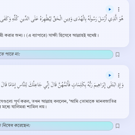
هُوَ الَّذِي أَرْسَلَ رَسُولَهُ بِالْهُدَى وَدِينِ الْحَقِّ لِيُظْهِرَهُ عَلَى الدِّينِ كُلِّهِ وَكَفَى بِ﴾
করার জন্য। (এ ব্যাপারে) সাক্ষী হিসেবে আল্লাহই যথেষ্ট।
তে পারে না:
وَإِذِ ابْتَلَى إِبْرَاهِيمَ رَبُّهُ بِكَلِمَاتٍ فَأَتَمَّهُنَّ قَالَ إِنِّي جَاعِلُكَ لِلنَّاسِ إِمَامًا قَال﴾
সেগুলো পূর্ণ করল, তখন আল্লাহ বললেন, ‘আমি তোমাকে মানবজাতির
 মধ্যে যালিমরা শামিল নয়।
ে নিষেধ করেছেন: