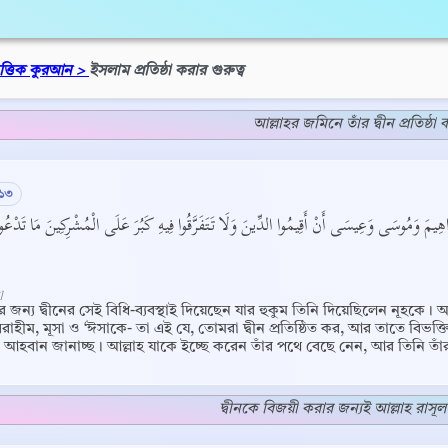
িত্তিক কুরআন >
ইসলাম প্রতিষ্ঠা করার গুরুত্ব
আল্লাহর জমিনে তাঁর দ্বীন প্রতিষ্ঠা
:১৩
اهِيمَ وَمُوسَى وَعِيسَى أَنْ أَقِيمُوا الدِّينَ وَلَا تَتَفَرَّقُوا فِيهِ كَبُرَ عَلَى الْمُشْرِكِينَ مَا تَدْعُوهُمْ 
]
জন্য দ্বীনের সেই বিধি-ব্যবস্থাই দিয়েছেন যার হুকুম তিনি দিয়েছিলেন নূহকে। আ
াহীম, মূসা ও ‘ঈসাকে- তা এই যে, তোমরা দ্বীন প্রতিষ্ঠিত কর, আর তাতে বিভক্তি
 আহবান জানাচ্ছ। আল্লাহ যাকে ইচ্ছে করেন তাঁর পথে বেছে নেন, আর তিনি তা
দ্বীনকে বিজয়ী করার জন্যই আল্লাহ রাসূ