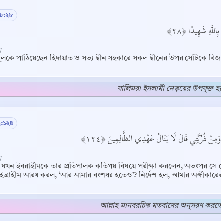
৮:২৮
اللَّهِ شَهِيدًا ﴿٢٨
]
সূলকে পাঠিয়েছেন হিদায়াত ও সত্য দ্বীন সহকারে সকল দ্বীনের উপর সেটিকে বিজয়ী 
যালিমরা ইসলামী নেতৃত্বের উপযুক্ত হ
২:১২৪
َ وَمِنْ ذُرِّيَّتِي قَالَ لَا يَنَالُ عَهْدِي الظَّالِمِينَ ﴿١٢٤
]
র যখন ইবরাহীমকে তার প্রতিপালক কতিপয় বিষয়ে পরীক্ষা করলেন, অতঃপর সে 
Copy
ইব্রাহীম আরয করল, ‘আর আমার বংশধর হতেও’? নির্দেশ হল, আমার অঙ্গীকারের
আল্লাহ মানবরচিত মতবাদের অনুসরণ করত