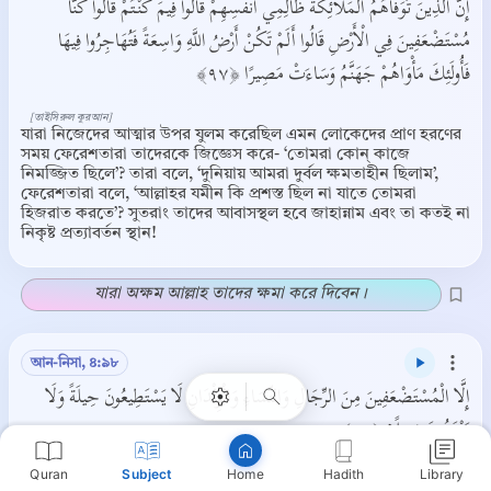
إِنَّ الَّذِينَ تَوَفَّاهُمُ الْمَلَائِكَةُ ظَالِمِي أَنْفُسِهِمْ قَالُوا فِيمَ كُنْتُمْ قَالُوا كُنَّا
مُسْتَضْعَفِينَ فِي الْأَرْضِ قَالُوا أَلَمْ تَكُنْ أَرْضُ اللَّهِ وَاسِعَةً فَتُهَاجِرُوا فِيهَا
فَأُولَئِكَ مَأْوَاهُمْ جَهَنَّمُ وَسَاءَتْ مَصِيرًا ﴿٩٧﴾
[তাইসিরুল কুরআন]
যারা নিজেদের আত্মার উপর যুলম করেছিল এমন লোকেদের প্রাণ হরণের
সময় ফেরেশতারা তাদেরকে জিজ্ঞেস করে- ‘তোমরা কোন্ কাজে
নিমজ্জিত ছিলে’? তারা বলে, ‘দুনিয়ায় আমরা দুর্বল ক্ষমতাহীন ছিলাম’,
ফেরেশতারা বলে, ‘আল্লাহর যমীন কি প্রশস্ত ছিল না যাতে তোমরা
হিজরাত করতে’? সুতরাং তাদের আবাসস্থল হবে জাহান্নাম এবং তা কতই না
নিকৃষ্ট প্রত্যাবর্তন স্থান!
Copy
যারা অক্ষম আল্লাহ তাদের ক্ষমা করে দিবেন ।
আন-নিসা, ৪:৯৮
إِلَّا الْمُسْتَضْعَفِينَ مِنَ الرِّجَالِ وَالنِّسَاءِ وَالْوِلْدَانِ لَا يَسْتَطِيعُونَ حِيلَةً وَلَا
يَهْتَدُونَ سَبِيلًا ﴿٩٨﴾
Quran
Subject
Hadith
Library
Home
[তাইসিরুল কুরআন]