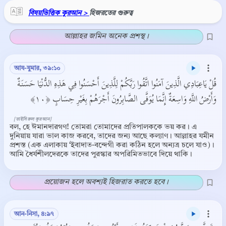
বিষয়ভিত্তিক কুরআন >
হিজরতের গুরুত্ব
আল্লাহর জমিন অনেক প্রশস্থ ।
আয-যুমার, ৩৯:১০
قُلْ يَاعِبَادِي الَّذِينَ آمَنُوا اتَّقُوا رَبَّكُمْ لِلَّذِينَ أَحْسَنُوا فِي هَذِهِ الدُّنْيَا حَسَنَةٌ
وَأَرْضُ اللَّهِ وَاسِعَةٌ إِنَّمَا يُوَفَّى الصَّابِرُونَ أَجْرَهُمْ بِغَيْرِ حِسَابٍ ﴿١٠﴾
[তাইসিরুল কুরআন]
বল, হে ঈমানদারগণ! তোমরা তোমাদের প্রতিপালককে ভয় কর। এ
দুনিয়ায় যারা ভাল কাজ করবে, তাদের জন্য আছে কল্যাণ। আল্লাহর যমীন
প্রশস্ত (এক এলাকায় ‘ইবাদাত-বন্দেগী করা কঠিন হলে অন্যত্র চলে যাও)।
আমি ধৈর্যশীলদেরকে তাদের পুরস্কার অপরিমিতভাবে দিয়ে থাকি।
প্রয়োজন হলে অবশ্যই হিজরাত করতে হবে ।
আন-নিসা, ৪:৯৭