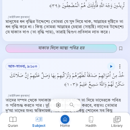
تُرِيدُونَ وَجْهَ اللَّهِ فَأُولَئِكَ هُمُ الْمُضْعِفُونَ ﴿٣٩﴾
[তাইসিরুল কুরআন]
মানুষের ধন বৃদ্ধির উদ্দেশ্যে তোমরা যে সুদ দিয়ে থাক, আল্লাহর দৃষ্টিতে তা
ধন বৃদ্ধি করে না। কিন্তু তোমরা আল্লাহর চেহারা (সন্তুষ্টি) লাভের উদ্দেশ্যে
যে যাকাত দাও (তা বৃদ্ধি পায়), তারাই দ্বিগুণ প্রতিদান লাভ করে।
যাকাত দিলে আত্মা পবিত্র হয়
আত-তাওবা, ৯:১০৩
خُذْ مِنْ أَمْوَالِهِمْ صَدَقَةً تُطَهِّرُهُمْ وَتُزَكِّيهِمْ بِهَا وَصَلِّ عَلَيْهِمْ إِنَّ صَلَاتَكَ
Copy
سَكَنٌ لَهُمْ وَاللَّهُ سَمِيعٌ عَلِيمٌ ﴿١٠٣﴾
[তাইসিরুল কুরআন]
তাদের সম্পদ থেকে সদাকাহ গ্রহণ করবে যাতে তা দিয়ে তাদেরকে পবিত্র
ও পরিশুদ্ধ করতে পার। তুমি তাদের জন্য দু‘আ করবে, বস্তুতঃ তোমার
দু‘আ তাদের জন্য স্বস্তিদায়ক, আর আল্লাহ সবকিছু শোনেন সব কিছু
জানেন।
Quran
Subject
Hadith
Library
Home