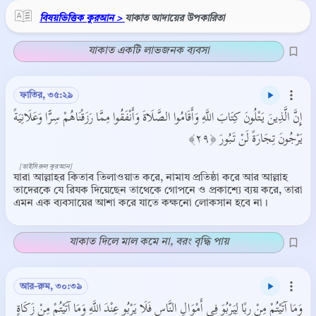
বিষয়ভিত্তিক কুরআন >
যাকাত আদায়ের উপকারিতা
যাকাত একটি লাভজনক ব্যবসা
ফাতির, ৩৫:২৯
إِنَّ الَّذِينَ يَتْلُونَ كِتَابَ اللَّهِ وَأَقَامُوا الصَّلَاةَ وَأَنْفَقُوا مِمَّا رَزَقْنَاهُمْ سِرًّا وَعَلَانِيَةً
يَرْجُونَ تِجَارَةً لَنْ تَبُورَ ﴿٢٩﴾
[তাইসিরুল কুরআন]
যারা আল্লাহর কিতাব তিলাওয়াত করে, নামায প্রতিষ্ঠা করে আর আল্লাহ
তাদেরকে যে রিযক দিয়েছেন তাথেকে গোপনে ও প্রকাশ্যে ব্যয় করে, তারা
এমন এক ব্যবসায়ের আশা করে যাতে কক্ষনো লোকসান হবে না।
যাকাত দিলে মাল কমে না, বরং বৃদ্ধি পায়
আর-রুম, ৩০:৩৯
وَمَا آتَيْتُمْ مِنْ رِبًا لِيَرْبُوَ فِي أَمْوَالِ النَّاسِ فَلَا يَرْبُو عِنْدَ اللَّهِ وَمَا آتَيْتُمْ مِنْ زَكَاةٍ