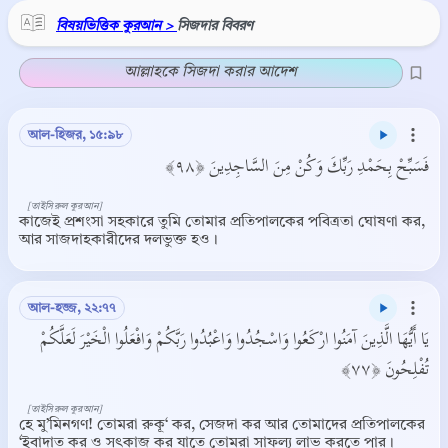
বিষয়ভিত্তিক কুরআন >
সিজদার বিবরণ
আল্লাহকে সিজদা করার আদেশ
আল-হিজর, ১৫:৯৮
فَسَبِّحْ بِحَمْدِ رَبِّكَ وَكُنْ مِنَ السَّاجِدِينَ ﴿٩٨﴾
[তাইসিরুল কুরআন]
কাজেই প্রশংসা সহকারে তুমি তোমার প্রতিপালকের পবিত্রতা ঘোষণা কর,
আর সাজদাহকারীদের দলভুক্ত হও।
আল-হজ্জ, ২২:৭৭
يَا أَيُّهَا الَّذِينَ آمَنُوا ارْكَعُوا وَاسْجُدُوا وَاعْبُدُوا رَبَّكُمْ وَافْعَلُوا الْخَيْرَ لَعَلَّكُمْ
تُفْلِحُونَ ﴿٧٧﴾
[তাইসিরুল কুরআন]
হে মু’মিনগণ! তোমরা রুকূ‘ কর, সেজদা কর আর তোমাদের প্রতিপালকের
‘ইবাদাত কর ও সৎকাজ কর যাতে তোমরা সাফল্য লাভ করতে পার।