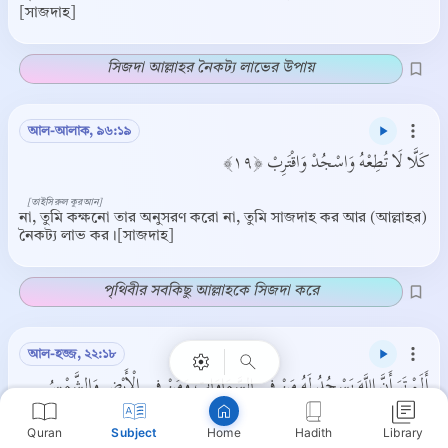
[সাজদাহ]
সিজদা আল্লাহর নৈকট্য লাভের উপায়
আল-আলাক, ৯৬:১৯
كَلَّا لَا تُطِعْهُ وَاسْجُدْ وَاقْتَرِبْ ﴿١٩﴾
[তাইসিরুল কুরআন]
না, তুমি কক্ষনো তার অনুসরণ করো না, তুমি সাজদাহ কর আর (আল্লাহর)
নৈকট্য লাভ কর।[সাজদাহ]
Copy
পৃথিবীর সবকিছু আল্লাহকে সিজদা করে
আল-হজ্জ, ২২:১৮
أَلَمْ تَرَ أَنَّ اللَّهَ يَسْجُدُ لَهُ مَنْ فِي السَّمَاوَاتِ وَمَنْ فِي الْأَرْضِ وَالشَّمْسُ
وَالْقَمَرُ وَالنُّجُومُ وَالْجِبَالُ وَالشَّجَرُ وَالدَّوَابُّ وَكَثِيرٌ مِنَ النَّاسِ وَكَثِيرٌ حَقَّ
Quran
Subject
Hadith
Library
Home
عَلَيْهِ الْعَذَابُ وَمَنْ يُهِنِ اللَّهُ فَمَا لَهُ مِنْ مُكْرِمٍ إِنَّ اللَّهَ يَفْعَلُ مَا يَشَاءُ ﴿١٨﴾