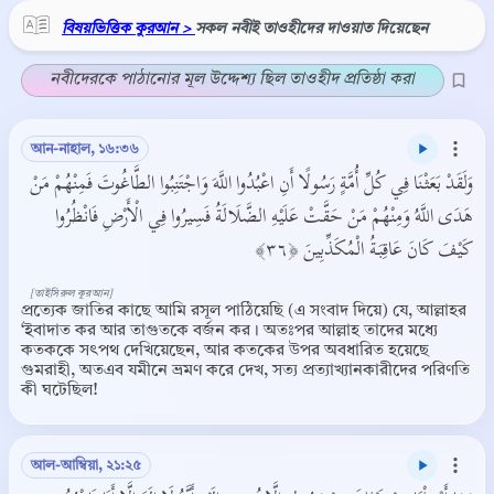
বিষয়ভিত্তিক কুরআন >
সকল নবীই তাওহীদের দাওয়াত দিয়েছেন
নবীদেরকে পাঠানোর মূল উদ্দেশ্য ছিল তাওহীদ প্রতিষ্ঠা করা
আন-নাহাল, ১৬:৩৬
وَلَقَدْ بَعَثْنَا فِي كُلِّ أُمَّةٍ رَسُولًا أَنِ اعْبُدُوا اللَّهَ وَاجْتَنِبُوا الطَّاغُوتَ فَمِنْهُمْ مَنْ
هَدَى اللَّهُ وَمِنْهُمْ مَنْ حَقَّتْ عَلَيْهِ الضَّلَالَةُ فَسِيرُوا فِي الْأَرْضِ فَانْظُرُوا
كَيْفَ كَانَ عَاقِبَةُ الْمُكَذِّبِينَ ﴿٣٦﴾
[তাইসিরুল কুরআন]
প্রত্যেক জাতির কাছে আমি রসূল পাঠিয়েছি (এ সংবাদ দিয়ে) যে, আল্লাহর
‘ইবাদাত কর আর তাগুতকে বর্জন কর। অতঃপর আল্লাহ তাদের মধ্যে
কতককে সৎপথ দেখিয়েছেন, আর কতকের উপর অবধারিত হয়েছে
গুমরাহী, অতএব যমীনে ভ্রমণ করে দেখ, সত্য প্রত্যাখ্যানকারীদের পরিণতি
কী ঘটেছিল!
আল-আম্বিয়া, ২১:২৫