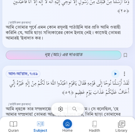
وَمَا أَرْسَلْنَا مِنْ قَبْلِكَ مِنْ رَسُولٍ إِلَّا نُوحِي إِلَيْهِ أَنَّهُ لَا إِلَهَ إِلَّا أَنَا فَاعْبُدُونِ
﴿٢٥﴾
[তাইসিরুল কুরআন]
আমি তোমার পূর্বে এমন কোন রসূলই পাঠাইনি যার প্রতি আমি ওয়াহী
করিনি যে, আমি ছাড়া সত্যিকারের কোন ইলাহ নেই। কাজেই তোমরা
আমারই ‘ইবাদাত কর।
নূহ (আঃ) এর দাওয়াত
আল-আ'রাফ, ৭:৫৯
Copy
لَقَدْ أَرْسَلْنَا نُوحًا إِلَى قَوْمِهِ فَقَالَ يَاقَوْمِ اعْبُدُوا اللَّهَ مَا لَكُمْ مِنْ إِلَهٍ غَيْرُهُ إِنِّي
أَخَافُ عَلَيْكُمْ عَذَابَ يَوْمٍ عَظِيمٍ ﴿٥٩﴾
[তাইসিরুল কুরআন]
আমি নূহকে তার সম্প্রদায়ের নিকট পাঠিয়েছিলাম। সে বলেছিল, ‘হে
আমার সম্প্রদায়! তোমরা আল্লাহর ‘ইবাদাত কর, তিনি ছাড়া তোমাদের
কোন ইলাহ নাই।’ (তোমরা আল্লাহর নির্দেশ অমান্য করলে) মহাদিনে
আমি তোমাদের জন্য শাস্তির আশঙ্কা করি।
Quran
Subject
Hadith
Library
Home