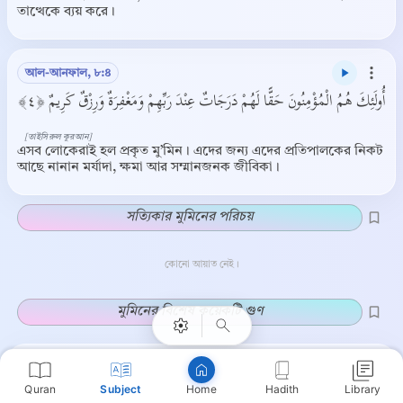
তাত্থেকে ব্যয় করে।
আল-আনফাল, ৮:৪
أُولَئِكَ هُمُ الْمُؤْمِنُونَ حَقًّا لَهُمْ دَرَجَاتٌ عِنْدَ رَبِّهِمْ وَمَغْفِرَةٌ وَرِزْقٌ كَرِيمٌ ﴿٤﴾
[তাইসিরুল কুরআন]
এসব লোকেরাই হল প্রকৃত মু’মিন। এদের জন্য এদের প্রতিপালকের নিকট
আছে নানান মর্যাদা, ক্ষমা আর সম্মানজনক জীবিকা।
সত্যিকার মুমিনের পরিচয়
Copy
কোনো আয়াত নেই।
মুমিনের বিশেষ কয়েকটি গুণ
আল-আহযাব, ৩৩:৩৫
Quran
Subject
Hadith
Library
Home
إِنَّ الْمُسْلِمِينَ وَالْمُسْلِمَاتِ وَالْمُؤْمِنِينَ وَالْمُؤْمِنَاتِ وَالْقَانِتِينَ وَالْقَانِتَاتِ