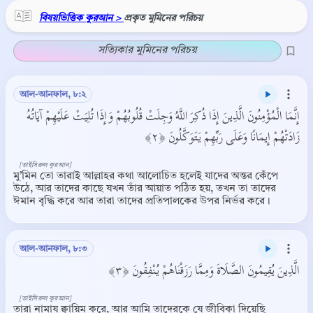
বিষয়ভিত্তিক কুরআন >
প্রকৃত মুমিনের পরিচয়
সত্যিকার মুমিনের পরিচয়
আল-আনফাল, ৮:২
إِنَّمَا الْمُؤْمِنُونَ الَّذِينَ إِذَا ذُكِرَ اللَّهُ وَجِلَتْ قُلُوبُهُمْ وَإِذَا تُلِيَتْ عَلَيْهِمْ آيَاتُهُ
زَادَتْهُمْ إِيمَانًا وَعَلَى رَبِّهِمْ يَتَوَكَّلُونَ ﴿٢﴾
[তাইসিরুল কুরআন]
মু’মিন তো তারাই আল্লাহর কথা আলোচিত হলেই যাদের অন্তর কেঁপে
উঠে, আর তাদের কাছে যখন তাঁর আয়াত পঠিত হয়, তখন তা তাদের
ঈমান বৃদ্ধি করে আর তারা তাদের প্রতিপালকের উপর নির্ভর করে।
আল-আনফাল, ৮:৩
الَّذِينَ يُقِيمُونَ الصَّلَاةَ وَمِمَّا رَزَقْنَاهُمْ يُنْفِقُونَ ﴿٣﴾
[তাইসিরুল কুরআন]
তারা নামায ক্বায়িম করে, আর আমি তাদেরকে যে জীবিকা দিয়েছি