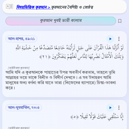
বিষয়ভিত্তিক কুরআন >
কুরআনের বৈশিষ্ট্য ও শ্রেষ্ঠত্ব
কুরআন খুবই ভারী কালাম
আল-হাশর, ৫৯:২১
لَوْ أَنْزَلْنَا هَذَا الْقُرْآنَ عَلَى جَبَلٍ لَرَأَيْتَهُ خَاشِعًا مُتَصَدِّعًا مِنْ خَشْيَةِ اللَّهِ
وَتِلْكَ الْأَمْثَالُ نَضْرِبُهَا لِلنَّاسِ لَعَلَّهُمْ يَتَفَكَّرُونَ ﴿٢١﴾
[তাইসিরুল কুরআন]
আমি যদি এ কুরআনকে পাহাড়ের উপর অবতীর্ণ করতাম, তাহলে তুমি
আল্লাহর ভয়ে তাকে বিনীত ও বিদীর্ণ দেখতে। এ সব উদাহরণ আমি
মানুষের জন্য বর্ণনা করি যাতে তারা (নিজেদের ব্যাপারে) চিন্তা-ভাবনা
করে।
আল-মুযযাম্মিল, ৭৩:৫
إِنَّا سَنُلْقِي عَلَيْكَ قَوْلًا ثَقِيلًا ﴿٥﴾
[তাইসিরুল কুরআন]