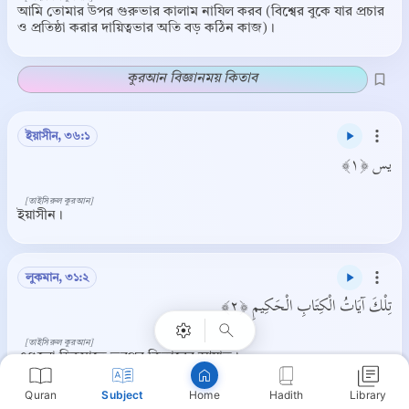
আমি তোমার উপর গুরুভার কালাম নাযিল করব (বিশ্বের বুকে যার প্রচার
ও প্রতিষ্ঠা করার দায়িত্বভার অতি বড় কঠিন কাজ)।
কুরআন বিজ্ঞানময় কিতাব
ইয়াসীন, ৩৬:১
يس ﴿١﴾
[তাইসিরুল কুরআন]
ইয়াসীন।
Copy
লুকমান, ৩১:২
تِلْكَ آيَاتُ الْكِتَابِ الْحَكِيمِ ﴿٢﴾
[তাইসিরুল কুরআন]
এগুলো হিকমাতে ভরপুর কিতাবের আয়াত।
Quran
Subject
Hadith
Library
Home