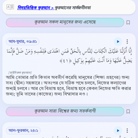
বিষয়ভিত্তিক কুরআন >
কুরআনের সার্বজনীনতা
কুরআন সকল মানুষের জন্য এসেছে
আয-যুমার, ৩৯:৪১
إِنَّا أَنْزَلْنَا عَلَيْكَ الْكِتَابَ لِلنَّاسِ بِالْحَقِّ فَمَنِ اهْتَدَى فَلِنَفْسِهِ وَمَنْ ضَلَّ فَإِنَّمَا
يَضِلُّ عَلَيْهَا وَمَا أَنْتَ عَلَيْهِمْ بِوَكِيلٍ ﴿٤١﴾
[তাইসিরুল কুরআন]
আমি তোমার প্রতি কিতাব অবতীর্ণ করেছি মানুষের (শিক্ষা গ্রহণের) জন্য
সত্য (দ্বীন) সহকারে। অতঃপর যে সঠিক পথে চলবে, নিজের কল্যাণের
জন্যই চলবে। আর যে বিভ্রান্ত হবে, বিভ্রান্ত হবে কেবল নিজের ক্ষতি করার
জন্য; তুমি তাদের (কাজের) জন্য যিম্মাদার নও।
কুরআন সারা বিশ্বের জন্য সতর্কবাণী
আল-ফুরকান, ২৫:১