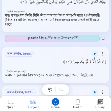
تَبَارَكَ الَّذِي نَزَّلَ الْفُرْقَانَ عَلَى عَبْدِهِ لِيَكُونَ لِلْعَالَمِينَ نَذِيرًا ﴿١﴾
[তাইসিরুল কুরআন]
মহা কল্যাণময় তিনি যিনি তাঁর বান্দাহর উপর সত্য-মিথ্যার পার্থক্যকারী
(কিতাব) নাযিল করেছেন যাতে সে বিশ্বজগতের জন্য সতর্ককারী হতে
পারে।
কুরআন বিশ্ববাসীর জন্য উপদেশবাণী
আল-ক্বলাম, ৬৮:৫২
وَمَا هُوَ إِلَّا ذِكْرٌ لِلْعَالَمِينَ﴿٥٢﴾
Copy
[তাইসিরুল কুরআন]
অথচ এ কুরআন বিশ্বজগতের জন্য উপদেশ ছাড়া অন্য কিছুই নয়।
আলে-ইমরান, ৩:১৩৮
هَذَا بَيَانٌ لِلنَّاسِ وَهُدًى وَمَوْعِظَةٌ لِلْمُتَّقِينَ ﴿١٣٨﴾
Quran
Subject
Hadith
Library
Home
[তাইসিরুল কুরআন]