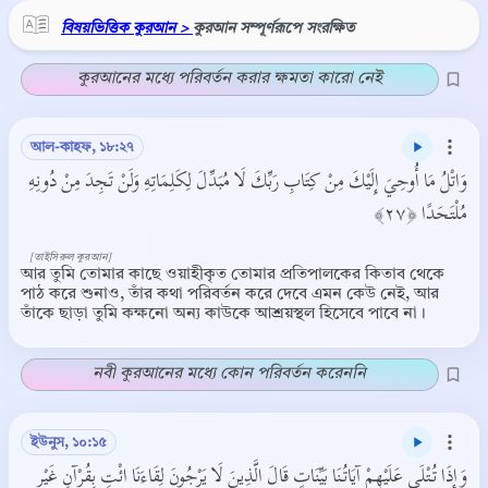
বিষয়ভিত্তিক কুরআন >
কুরআন সম্পূর্ণরূপে সংরক্ষিত
কুরআনের মধ্যে পরিবর্তন করার ক্ষমতা কারো নেই
আল-কাহফ, ১৮:২৭
وَاتْلُ مَا أُوحِيَ إِلَيْكَ مِنْ كِتَابِ رَبِّكَ لَا مُبَدِّلَ لِكَلِمَاتِهِ وَلَنْ تَجِدَ مِنْ دُونِهِ
مُلْتَحَدًا ﴿٢٧﴾
[তাইসিরুল কুরআন]
আর তুমি তোমার কাছে ওয়াহীকৃত তোমার প্রতিপালকের কিতাব থেকে
পাঠ করে শুনাও, তাঁর কথা পরিবর্তন করে দেবে এমন কেউ নেই, আর
তাঁকে ছাড়া তুমি কক্ষনো অন্য কাউকে আশ্রয়স্থল হিসেবে পাবে না।
নবী কুরআনের মধ্যে কোন পরিবর্তন করেননি
ইউনুস, ১০:১৫
وَإِذَا تُتْلَى عَلَيْهِمْ آيَاتُنَا بَيِّنَاتٍ قَالَ الَّذِينَ لَا يَرْجُونَ لِقَاءَنَا ائْتِ بِقُرْآنٍ غَيْرِ