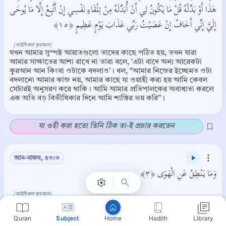
هَذَا أَوْ بَدِّلْهُ قُلْ مَا يَكُونُ لِي أَنْ أُبَدِّلَهُ مِنْ تِلْقَاءِ نَفْسِي إِنْ أَتَّبِعُ إِلَّا مَا يُوحَى
إِلَيَّ إِنِّي أَخَافُ إِنْ عَصَيْتُ رَبِّي عَذَابَ يَوْمٍ عَظِيمٍ ﴿١٥﴾
[তাইসিরুল কুরআন]
যখন আমার সুস্পষ্ট আয়াতগুলো তাদের কাছে পঠিত হয়, তখন যারা
আমার সাক্ষাতের আশা রাখে না তারা বলে, ‘এটা বাদে অন্য আরেকটা
কুরআন আন কিংবা ওটাকে বদলাও’। বল, ‘‘আমার নিজের ইচ্ছেমত ওটা
বদলানো আমার কাজ নয়, আমার কাছে যা ওয়াহী করা হয় আমি কেবল
সেটারই অনুসরণ করে থাকি। আমি আমার প্রতিপালকের অবাধ্যতা করলে
এক অতি বড় বিভীষিকার দিনে আমি শাস্তির ভয় করি’’।
যা ওহী করা হতো তিনি ঠিক তা-ই প্রচার করতেন
Copy
আন-নাজম, ৫৩:৩
وَمَا يَنْطِقُ عَنِ الْهَوَى ﴿٣﴾
[তাইসিরুল কুরআন]
আর সে মনগড়া কথাও বলে না।
Quran
Subject
Hadith
Library
Home