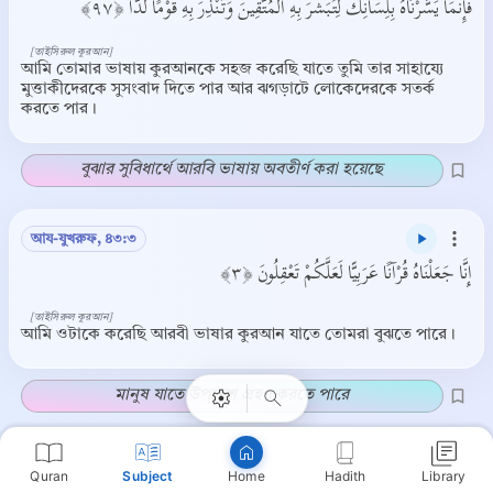
فَإِنَّمَا يَسَّرْنَاهُ بِلِسَانِكَ لِتُبَشِّرَ بِهِ الْمُتَّقِينَ وَتُنْذِرَ بِهِ قَوْمًا لُدًّا ﴿٩٧﴾
[তাইসিরুল কুরআন]
আমি তোমার ভাষায় কুরআনকে সহজ করেছি যাতে তুমি তার সাহায্যে
মুত্তাকীদেরকে সুসংবাদ দিতে পার আর ঝগড়াটে লোকেদেরকে সতর্ক
করতে পার।
বুঝার সুবিধার্থে আরবি ভাষায় অবতীর্ণ করা হয়েছে
আয-যুখরুফ, ৪৩:৩
إِنَّا جَعَلْنَاهُ قُرْآنًا عَرَبِيًّا لَعَلَّكُمْ تَعْقِلُونَ ﴿٣﴾
Copy
[তাইসিরুল কুরআন]
আমি ওটাকে করেছি আরবী ভাষার কুরআন যাতে তোমরা বুঝতে পারে।
মানুষ যাতে উপদেশ গ্রহণ করতে পারে
ত্ব-হা, ২০:১১৩
Quran
Subject
Hadith
Library
Home