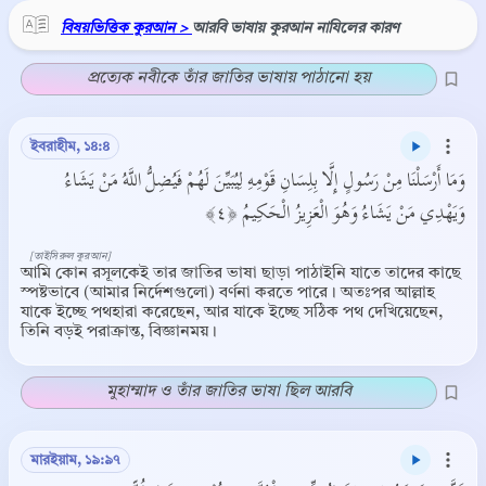
বিষয়ভিত্তিক কুরআন >
আরবি ভাষায় কুরআন নাযিলের কারণ
প্রত্যেক নবীকে তাঁর জাতির ভাষায় পাঠানো হয়
ইবরাহীম, ১৪:৪
وَمَا أَرْسَلْنَا مِنْ رَسُولٍ إِلَّا بِلِسَانِ قَوْمِهِ لِيُبَيِّنَ لَهُمْ فَيُضِلُّ اللَّهُ مَنْ يَشَاءُ
وَيَهْدِي مَنْ يَشَاءُ وَهُوَ الْعَزِيزُ الْحَكِيمُ ﴿٤﴾
[তাইসিরুল কুরআন]
আমি কোন রসূলকেই তার জাতির ভাষা ছাড়া পাঠাইনি যাতে তাদের কাছে
স্পষ্টভাবে (আমার নির্দেশগুলো) বর্ণনা করতে পারে। অতঃপর আল্লাহ
যাকে ইচ্ছে পথহারা করেছেন, আর যাকে ইচ্ছে সঠিক পথ দেখিয়েছেন,
তিনি বড়ই পরাক্রান্ত, বিজ্ঞানময়।
মুহাম্মাদ ও তাঁর জাতির ভাষা ছিল আরবি
মারইয়াম, ১৯:৯৭