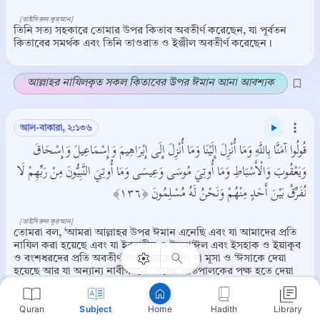
[তাইসিরুল কুরআন]
তিনি সত্য সহকারে তোমার উপর কিতাব অবতীর্ণ করেছেন, যা পূর্বতন
কিতাবের সমর্থক এবং তিনি তাওরাত ও ইঞ্জীল অবতীর্ণ করেছেন ।
আল্লাহর নাযিলকৃত সকল কিতাবের উপর ঈমান আনা আবশ্যক
আল-বাকারা, ২:১৩৬
قُولُوا آمَنَّا بِاللَّهِ وَمَا أُنْزِلَ إِلَيْنَا وَمَا أُنْزِلَ إِلَى إِبْرَاهِيمَ وَإِسْمَاعِيلَ وَإِسْحَاقَ
وَيَعْقُوبَ وَالْأَسْبَاطِ وَمَا أُوتِيَ مُوسَى وَعِيسَى وَمَا أُوتِيَ النَّبِيُّونَ مِنْ رَبِّهِمْ لَا
Copy
نُفَرِّقُ بَيْنَ أَحَدٍ مِنْهُمْ وَنَحْنُ لَهُ مُسْلِمُونَ ﴿١٣٦﴾
[তাইসিরুল কুরআন]
তোমরা বল, ‘আমরা আল্লাহর উপর ঈমান এনেছি এবং যা আমাদের প্রতি
নাযিল করা হয়েছে এবং যা ইবরাহীম ও ইসমা‘ঈল এবং ইসহাক ও ইয়াকূব
ও বংশধরদের প্রতি অবতীর্ণ করা হয়েছে এবং যা মূসা ও ‘ঈসাকে দেয়া
হয়েছে আর যা অন্যান্য নাবীগণকে তাদের প্রতিপালকের পক্ষ হতে দেয়া
হয়েছে (এ সবের প্রতিও ঈমান এনেছি), আমরা এদের মধ্য হতে কোন
একজনের ব্যাপারেও কোন পার্থক্য করি না এবং আমরা তাঁরই কাছে
Quran
Subject
Hadith
Library
Home
আত্মসমর্পিত’।