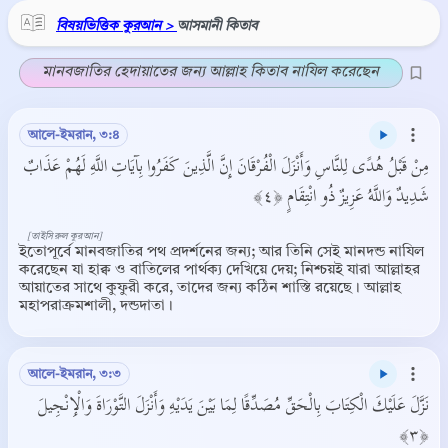
বিষয়ভিত্তিক কুরআন >
আসমানী কিতাব
মানবজাতির হেদায়াতের জন্য আল্লাহ কিতাব নাযিল করেছেন
আলে-ইমরান, ৩:৪
مِنْ قَبْلُ هُدًى لِلنَّاسِ وَأَنْزَلَ الْفُرْقَانَ إِنَّ الَّذِينَ كَفَرُوا بِآيَاتِ اللَّهِ لَهُمْ عَذَابٌ
شَدِيدٌ وَاللَّهُ عَزِيزٌ ذُو انْتِقَامٍ ﴿٤﴾
[তাইসিরুল কুরআন]
ইতোপূর্বে মানবজাতির পথ প্রদর্শনের জন্য; আর তিনি সেই মানদন্ড নাযিল
করেছেন যা হাক্ব ও বাতিলের পার্থক্য দেখিয়ে দেয়; নিশ্চয়ই যারা আল্লাহর
আয়াতের সাথে কুফুরী করে, তাদের জন্য কঠিন শাস্তি রয়েছে। আল্লাহ
মহাপরাক্রমশালী, দন্ডদাতা।
আলে-ইমরান, ৩:৩
نَزَّلَ عَلَيْكَ الْكِتَابَ بِالْحَقِّ مُصَدِّقًا لِمَا بَيْنَ يَدَيْهِ وَأَنْزَلَ التَّوْرَاةَ وَالْإِنْجِيلَ
﴿٣﴾