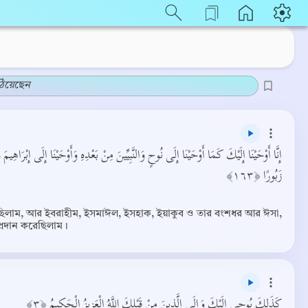
িয়েছেন
إِنَّا أَوْحَيْنَا إِلَيْكَ كَمَا أَوْحَيْنَا إِلَى نُوحٍ وَالنَّبِيِّينَ مِنْ بَعْدِهِ وَأَوْحَيْنَا إِلَى إِب
زَبُورًا ﴿١٦٣﴾
ছিলাম, আর ইবরাহীম, ইসমাঈল, ইসহাক, ইয়াকুব ও তার বংশধর আর ঈসা,
্রদান করেছিলাম।
كَذَلِكَ يُوحِي إِلَيْكَ وَإِلَى الَّذِينَ مِنْ قَبْلِكَ اللَّهُ الْعَزِيزُ الْحَكِيمُ ﴿٣﴾