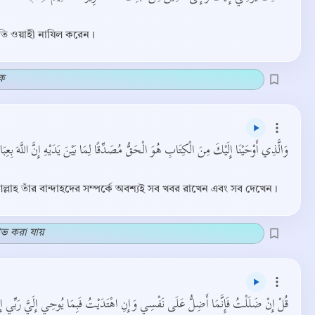
্রতি ওয়াহী নাযিল করেন।
িক
وَالَّذِي أَوْحَيْنَا إِلَيْكَ مِنَ الْكِتَابِ هُوَ الْحَقُّ مُصَدِّقًا لِمَا بَيْنَ يَدَيْهِ إِنَّ اللَّهَ بِعِبَا﴾
ল্লাহ তাঁর বান্দাহদের সম্পর্কে অবশ্যই সব খবর রাখেন এবং সব দেখেন।
াভ করা যায়
قُلْ إِنْ ضَلَلْتُ فَإِنَّمَا أَضِلُّ عَلَى نَفْسِي وَإِنِ اهْتَدَيْتُ فَبِمَا يُوحِي إِلَيَّ رَبِّي إِ﴾