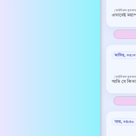
[তাইসিরুল কুরআন
এভাবেই মহাপর
ফাতির, ৩৫:৩
[তাইসিরুল কুরআন
আমি যে কিতাব
সাবা, ৩৪:৫০