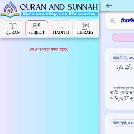
বিষয়ভ
QURAN
SUBJECT
HADITH
LIBRARY
মেনু লোড করতে সমস্যা হয়েছে।
আন-নিসা, ৪:
تَيْنَا دَاوُدَ
[তাইসিরুল কুরআন
আমি তোমার ক
আইয়ূব, ইউনু
আশ-শূরা, ৪২