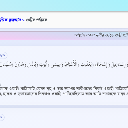
িত্তিক কুরআন >
ওহীর পরিচয়
আল্লাহ সকল নবীর কাছে ওহী পাঠ
১৬৩
ْرَاهِيمَ وَإِسْمَاعِيلَ وَإِسْحَاقَ وَيَعْقُوبَ وَالْأَسْبَاطِ وَعِيسَى وَأَيُّوبَ وَيُونُسَ وَهَارُونَ وَسُلَيْمَانَ وَآ
]
াছে ওয়াহী পাঠিয়েছি যেমন নূহ ও তার আগের নাবীগণের নিকট ওয়াহী পাঠিয়ে
স, হারূন ও সুলায়মানের নিকটও ওয়াহী পাঠিয়েছিলাম আর আমি দাঊদকে যাবূর প
:৩