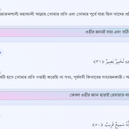
]
াক্রমশালী মহাজ্ঞানী আল্লাহ তোমার প্রতি এবং তোমার পূর্বে যারা ছিল তাদের প
ওহীর জ্ঞানই সত্য এবং সঠ
১
دِهِ لَخَبِيرٌ بَصِيرٌ ﴿٣١
]
টি হতে তোমার প্রতি ওয়াহী করেছি তা সত্য, পূর্ববর্তী কিতাবের সত্যায়নকারী। আ
কেবল ওহীর জ্ঞান দ্বারাই হেদায়াত ল
Copy
نَّهُ سَمِيعٌ قَرِيبٌ ﴿٥٠