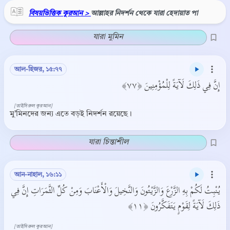
বিষয়ভিত্তিক কুরআন >
আল্লাহর নিদর্শন থেকে যারা হেদায়াত পা
যারা মুমিন
আল-হিজর, ১৫:৭৭
إِنَّ فِي ذَلِكَ لَآيَةً لِلْمُؤْمِنِينَ ﴿٧٧﴾
[তাইসিরুল কুরআন]
মু’মিনদের জন্য এতে বড়ই নিদর্শন রয়েছে।
যারা চিন্তাশীল
আন-নাহাল, ১৬:১১
يُنْبِتُ لَكُمْ بِهِ الزَّرْعَ وَالزَّيْتُونَ وَالنَّخِيلَ وَالْأَعْنَابَ وَمِنْ كُلِّ الثَّمَرَاتِ إِنَّ فِي
ذَلِكَ لَآيَةً لِقَوْمٍ يَتَفَكَّرُونَ ﴿١١﴾
[তাইসিরুল কুরআন]