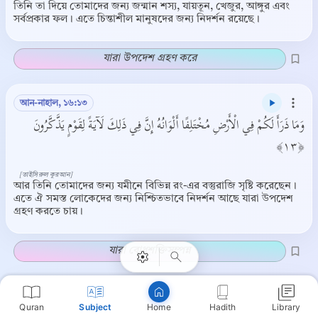
তিনি তা দিয়ে তোমাদের জন্য জন্মান শস্য, যায়তূন, খেজুর, আঙ্গুর এবং
সর্বপ্রকার ফল। এতে চিন্তাশীল মানুষদের জন্য নিদর্শন রয়েছে।
যারা উপদেশ গ্রহণ করে
আন-নাহাল, ১৬:১৩
وَمَا ذَرَأَ لَكُمْ فِي الْأَرْضِ مُخْتَلِفًا أَلْوَانُهُ إِنَّ فِي ذَلِكَ لَآيَةً لِقَوْمٍ يَذَّكَّرُونَ
﴿١٣﴾
[তাইসিরুল কুরআন]
Copy
আর তিনি তোমাদের জন্য যমীনে বিভিন্ন রং-এর বস্তুরাজি সৃষ্টি করেছেন।
এতে ঐ সমস্ত লোকেদের জন্য নিশ্চিতভাবে নিদর্শন আছে যারা উপদেশ
গ্রহণ করতে চায়।
যারা বোধশক্তিসম্পন্ন
আন-নাহাল, ১৬:৬৫
Quran
Subject
Hadith
Library
Home
وَاللَّهُ أَنْزَلَ مِنَ السَّمَاءِ مَاءً فَأَحْيَا بِهِ الْأَرْضَ بَعْدَ مَوْتِهَا إِنَّ فِي ذَلِكَ لَآيَةً