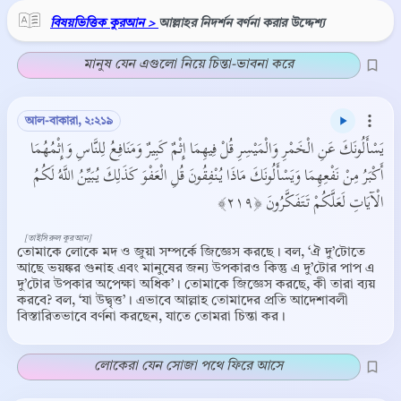
বিষয়ভিত্তিক কুরআন >
আল্লাহর নিদর্শন বর্ণনা করার উদ্দেশ্য
মানুষ যেন এগুলো নিয়ে চিন্তা-ভাবনা করে
আল-বাকারা, ২:২১৯
يَسْأَلُونَكَ عَنِ الْخَمْرِ وَالْمَيْسِرِ قُلْ فِيهِمَا إِثْمٌ كَبِيرٌ وَمَنَافِعُ لِلنَّاسِ وَإِثْمُهُمَا
أَكْبَرُ مِنْ نَفْعِهِمَا وَيَسْأَلُونَكَ مَاذَا يُنْفِقُونَ قُلِ الْعَفْوَ كَذَلِكَ يُبَيِّنُ اللَّهُ لَكُمُ
الْآيَاتِ لَعَلَّكُمْ تَتَفَكَّرُونَ ﴿٢١٩﴾
[তাইসিরুল কুরআন]
তোমাকে লোকে মদ ও জুয়া সম্পর্কে জিজ্ঞেস করছে। বল, ‘ঐ দু’টোতে
আছে ভয়ঙ্কর গুনাহ এবং মানুষের জন্য উপকারও কিন্তু এ দু’টোর পাপ এ
দু’টোর উপকার অপেক্ষা অধিক’। তোমাকে জিজ্ঞেস করছে, কী তারা ব্যয়
করবে? বল, ‘যা উদ্বৃত্ত’। এভাবে আল্লাহ তোমাদের প্রতি আদেশাবলী
বিস্তারিতভাবে বর্ণনা করছেন, যাতে তোমরা চিন্তা কর ।
লোকেরা যেন সোজা পথে ফিরে আসে