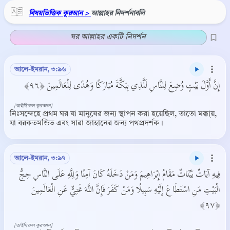
বিষয়ভিত্তিক কুরআন >
আল্লাহর নিদর্শনাবলি
ঘর আল্লাহর একটি নিদর্শন
আলে-ইমরান, ৩:৯৬
إِنَّ أَوَّلَ بَيْتٍ وُضِعَ لِلنَّاسِ لَلَّذِي بِبَكَّةَ مُبَارَكًا وَهُدًى لِلْعَالَمِينَ ﴿٩٦﴾
[তাইসিরুল কুরআন]
নিঃসন্দেহে প্রথম ঘর যা মানুষের জন্য স্থাপন করা হয়েছিল, তাতো মক্কা্য়,
যা বরকতমন্ডিত এবং সারা জাহানের জন্য পথপ্রদর্শক।
আলে-ইমরান, ৩:৯৭
فِيهِ آيَاتٌ بَيِّنَاتٌ مَقَامُ إِبْرَاهِيمَ وَمَنْ دَخَلَهُ كَانَ آمِنًا وَلِلَّهِ عَلَى النَّاسِ حِجُّ
الْبَيْتِ مَنِ اسْتَطَاعَ إِلَيْهِ سَبِيلًا وَمَنْ كَفَرَ فَإِنَّ اللَّهَ غَنِيٌّ عَنِ الْعَالَمِينَ
﴿٩٧﴾
[তাইসিরুল কুরআন]