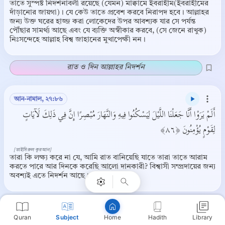
তাতে সুস্পষ্ট নিদর্শনাবলী রয়েছে (যেমন) মাক্বামে ইবরাহীম(ইবরাহীমের
দাঁড়ানোর জায়গা)। যে কেউ তাতে প্রবেশ করবে নিরাপদ হবে। আল্লাহর
জন্য উক্ত ঘরের হাজ্জ করা লোকেদের উপর আবশ্যক যার সে পর্যন্ত
পৌঁছার সামর্থ্য আছে এবং যে ব্যক্তি অস্বীকার করবে, (সে জেনে রাখুক)
নিঃসন্দেহে আল্লাহ বিশ্ব জাহানের মুখাপেক্ষী নন।
রাত ও দিন আল্লাহর নিদর্শন
আন-নামাল, ২৭:৮৬
أَلَمْ يَرَوْا أَنَّا جَعَلْنَا اللَّيْلَ لِيَسْكُنُوا فِيهِ وَالنَّهَارَ مُبْصِرًا إِنَّ فِي ذَلِكَ لَآيَاتٍ
لِقَوْمٍ يُؤْمِنُونَ ﴿٨٦﴾
Copy
[তাইসিরুল কুরআন]
তারা কি লক্ষ্য করে না যে, আমি রাত বানিয়েছি যাতে তারা তাতে আরাম
করতে পারে আর দিনকে করেছি আলো দানকারী? বিশ্বাসী সম্প্রদায়ের জন্য
অবশ্যই এতে নিদর্শন আছে।
দিন ও রাতের আবর্তন আল্লাহর নিদর্শন
Quran
Subject
Hadith
Library
Home