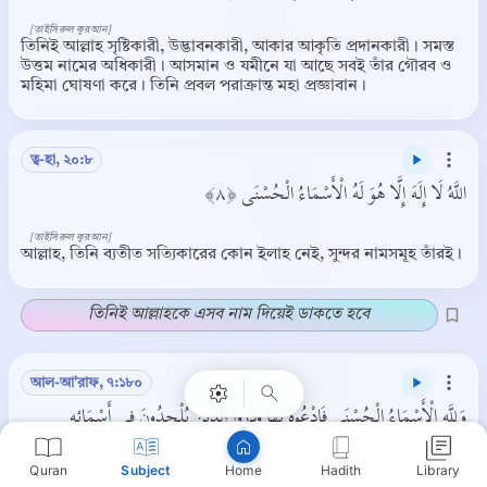
[তাইসিরুল কুরআন]
তিনিই আল্লাহ সৃষ্টিকারী, উদ্ভাবনকারী, আকার আকৃতি প্রদানকারী। সমস্ত
উত্তম নামের অধিকারী। আসমান ও যমীনে যা আছে সবই তাঁর গৌরব ও
মহিমা ঘোষণা করে। তিনি প্রবল পরাক্রান্ত মহা প্রজ্ঞাবান।
ত্ব-হা, ২০:৮
اللَّهُ لَا إِلَهَ إِلَّا هُوَ لَهُ الْأَسْمَاءُ الْحُسْنَى ﴿٨﴾
[তাইসিরুল কুরআন]
আল্লাহ, তিনি ব্যতীত সত্যিকারের কোন ইলাহ নেই, সুন্দর নামসমূহ তাঁরই।
Copy
তিনিই আল্লাহকে এসব নাম দিয়েই ডাকতে হবে
আল-আ'রাফ, ৭:১৮০
وَلِلَّهِ الْأَسْمَاءُ الْحُسْنَى فَادْعُوهُ بِهَا وَذَرُوا الَّذِينَ يُلْحِدُونَ فِي أَسْمَائِهِ
سَيُجْزَوْنَ مَا كَانُوا يَعْمَلُونَ ﴿١٨٠﴾
Quran
Subject
Hadith
Library
Home