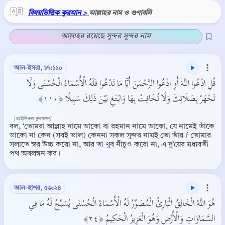
বিষয়ভিত্তিক কুরআন >
আল্লাহর নাম ও গুণাবলি
আল্লাহর রয়েছে সুন্দর সুন্দর নাম
আল-ইসরা, ১৭:১১০
قُلِ ادْعُوا اللَّهَ أَوِ ادْعُوا الرَّحْمَنَ أَيًّا مَا تَدْعُوا فَلَهُ الْأَسْمَاءُ الْحُسْنَى وَلَا
تَجْهَرْ بِصَلَاتِكَ وَلَا تُخَافِتْ بِهَا وَابْتَغِ بَيْنَ ذَلِكَ سَبِيلًا ﴿١١٠﴾
[তাইসিরুল কুরআন]
বল, ‘তোমরা আল্লাহ নামে ডাকো বা রহমান নামে ডাকো, যে নামেই তাঁকে
ডাকো না কেন (সবই ভাল) কেননা সকল সুন্দর নামই তো তাঁর।’ তোমার
সলাতে স্বর উচ্চ করো না, আর তা খুব নীচুও করো না, এ দু’য়ের মধ্যবর্তী
পথ অবলম্বন কর।
আল-হাশর, ৫৯:২৪
هُوَ اللَّهُ الْخَالِقُ الْبَارِئُ الْمُصَوِّرُ لَهُ الْأَسْمَاءُ الْحُسْنَى يُسَبِّحُ لَهُ مَا فِي
السَّمَاوَاتِ وَالْأَرْضِ وَهُوَ الْعَزِيزُ الْحَكِيمُ ﴿٢٤﴾