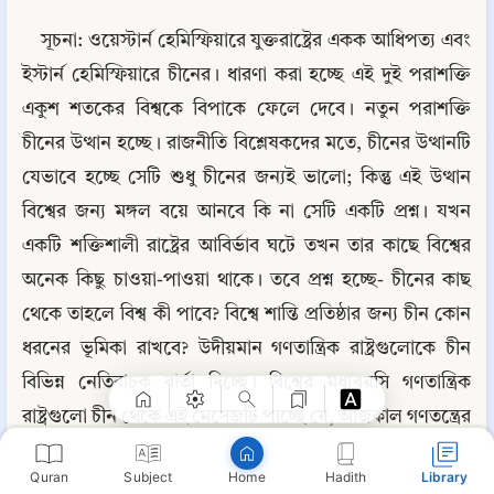
সূচনা: ওয়েস্টার্ন হেমিস্ফিয়ারে যুক্তরাষ্ট্রের একক আধিপত্য এবং 
ইস্টার্ন হেমিস্ফিয়ারে চীনের। ধারণা করা হচ্ছে এই দুই পরাশক্তি 
একুশ শতকের বিশ্বকে বিপাকে ফেলে দেবে। নতুন পরাশক্তি 
চীনের উত্থান হচ্ছে। রাজনীতি বিশ্লেষকদের মতে, চীনের উত্থানটি 
যেভাবে হচ্ছে সেটি শুধু চীনের জন্যই ভালো; কিন্তু এই উত্থান 
বিশ্বের জন্য মঙ্গল বয়ে আনবে কি না সেটি একটি প্রশ্ন। যখন 
একটি শক্তিশালী রাষ্ট্রের আবির্ভাব ঘটে তখন তার কাছে বিশ্বের 
অনেক কিছু চাওয়া-পাওয়া থাকে। তবে প্রশ্ন হচ্ছে- চীনের কাছ 
Copy
থেকে তাহলে বিশ্ব কী পাবে? বিশ্বে শান্তি প্রতিষ্ঠার জন্য চীন কোন 
ধরনের ভূমিকা রাখবে? উদীয়মান গণতান্ত্রিক রাষ্ট্রগুলোকে চীন 
বিভিন্ন নেতিবাচক বার্তা দিচ্ছে। বিশ্বের মধ্যবয়সি গণতান্ত্রিক 
রাষ্ট্রগুলো চীন থেকে এই মেসেজটি পাচ্ছে যে, আজকাল গণতন্ত্রের 
কি দরকার বরং চীনের মতো একনায়কতান্ত্রিক হলে রাষ্ট্রের উন্নতি 
Quran
Subject
Hadith
Library
Home
আরও বেশি হবে। চীনে তো কোনো গণতন্ত্র নেই। তা সত্ত্বেও চীন 