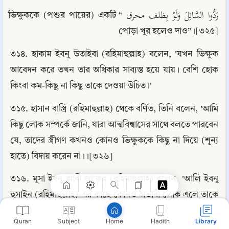
رَدُّوا السَّائِلَ وَلَوْ بِظلف محرق “ভিক্ষুককে (পশুর পায়ের) একটি 
পোড়া খুর হলেও দাও”।[৩২৫]
৩১৪. হাকাম ইবনু উতাইবা (রহিমাহুল্লাহ) বলেন, 'যখন ভিক্ষুক 
আবেদন করে তখন তার অধিকার সাব্যস্ত হয়ে যায়। বেশি হোক 
কিংবা কম-কিছু না কিছু তাকে দেওয়া উচিত।'
৩১৫. হাসান বাস্ত্রি (রহিমাহুল্লাহ) থেকে বর্ণিত, তিনি বলেন, 'আমি 
কিছু লোক সম্পর্কে জানি, যারা আত্মবিশ্বাসের সাথে বলতে পারবেন 
Copy
যে, তাদের স্ত্রীগণ কখনও কোনও ভিক্ষুককে কিছু না দিয়ে (শূন্য 
হাতে) বিদায় করেন না।।[৩২৬]
৩১৬. মূসা ইবনু আবী জা'ফর (রহিমাহুল্লাহ) বলেন, 'আলি ইবনু 
হুসাইন (রহিমাহুল্লাহ)-এর কাছে কোনও অভাবী লোক এলে তাকে 
তিনি স্বাগত জানিয়ে বলতেন, 'এমন ব্যক্তিকে স্বাগতম! যে আমার 
Quran
Subject
Hadith
Library
Home
সম্পদ আখিরাত পর্যন্ত পৌঁছে দিবে।'