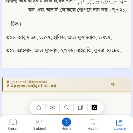
جَهْدُ مِّنْ مُّقِلٌ، وَسِرُّ إِلَى فَقِيْرٍ "সামান্য অর্থ-কড়ির মালিক হয়েও দান 
করা এবং অভাবী লোককে গোপনে দান করা। "[৩২১]
টিকাঃ
৩২০. আবু দাউদ, ১৬৭৭; হাকিম, আল-মুস্তাদরাক, ১/৪১৪。
৩২১. আহমাদ, আল-মুসনাদ, ৫/১৭৬; বাইহাকি, কুবরা, ৪/১৮০。
Copy
📘 সুন্দর সম্পর্ক বিনিময়ে জান্নাত
⋮
📄 অল্প হলেও সামর্থ্যানুযায়ী দান করা
📄 অল্প হলেও সামর্থ্যানুযায়ী দান করা
৩
১০. উম্মু বুজাইদ (রদিয়াল্লাহু আনহা) রাসূলুল্লাহ (সল্লাল্লাহু 
Quran
Subject
Hadith
Library
Home