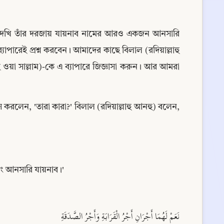
ে দেখি তাঁর দরজায় যায়নাব নামের আরও একজন আনসারি 
াপারেই প্রশ্ন করবেন। আমাদের কাছে বিলাল (রদিয়াল্লাহু 
 ওয়া সাল্লাম)-কে এ ব্যাপারে জিজ্ঞাসা করুন। আর আমরা 
স করলেন, 'তারা কারা?' বিলাল (রদিয়াল্লাহু আনহু) বলেন, 
এবং আনসারি যায়নাব।'
نَعَمْ لَهُمَا أَجْرَانِ أَجْرُ الْقَرَابَةِ وَأَجْرُ الصَّدَقَةِ