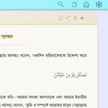
⋮
পুরস্কার
য়াল্লাহু আনহা) বলেন, 'একদিন মহিলাদেরকে উদ্দেশ্য করে 
تَصَدَّقْنَ وَلَوْ مِنْ حُلِيِّكُنَّ.
মি তাঁকে বলি—আমার সদাকা আপনাকে এবং আমার ইয়াতীম 
ু) বলেন, 'তুমি এ সম্পর্কে আল্লাহর রাসূল (সল্লাল্লাহু 