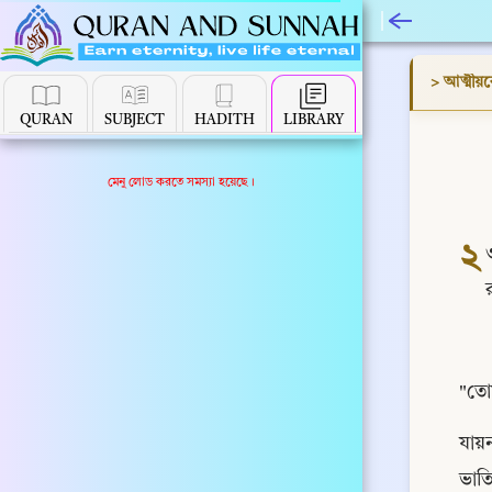
> আত্মীয়ক
QURAN
SUBJECT
HADITH
LIBRARY
মেনু লোড করতে সমস্যা হয়েছে।
২
"তো
যায়
ভাতি