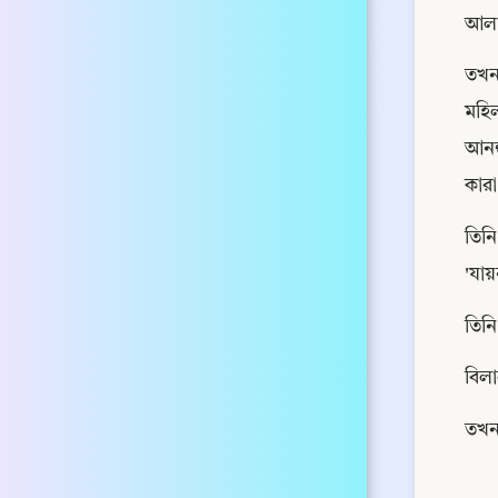
আলাই
তখন
মহিল
আনহু
কারা
তিনি
'যায়
তিনি
বিলা
তখন 