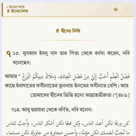
> দ্বীনের ভিত্তি
⋮
📄 দ্বীনের ভিত্তি
📄 দ্বীনের ভিত্তি
৭
১৩. মুসআব ইবনু সাদ তার পিতা থেকে বর্ণনা করেন, নবি 
বলেছেন:
فَضْلُ الْعِلْمِ أَحَبُّ إِلَيَّ مِنْ فَضْلِ الْعِبَادَةِ، وَمَلَاكُ دِينِكُمُ الْوَرَعُ "আমার 
কাছে ইবাদাতের ফযীলাতের তুলনায় ইলমের ফযীলাত বেশি। আর 
তোমাদের দ্বীনের ভিত্তি হলো আল্লাহভীরুতা।”[৪৮৬]
৭১৪. আবু হুরায়রা থেকে বর্ণিত, নবি বলেন:
كن ورعًا تكن أعبد الناس، وكن قنعًا تكن أشكر الناس، وأَحِبَّ للناس 
ما تُحِبُّ لنفسك تكن مؤمنًا، وأحسن مجاورة من جاورك تكن مسلما، 