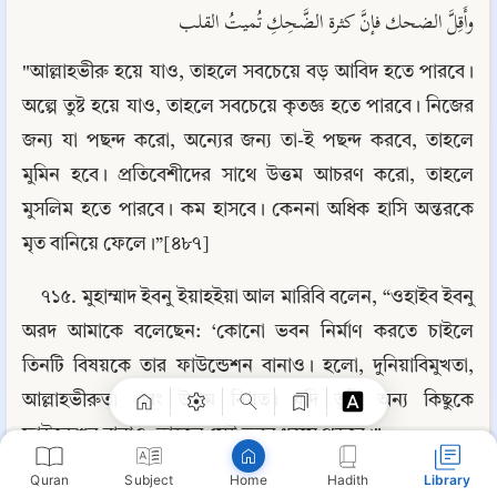
وأَقِلَّ الضحك فإنَّ كثرة الضَّحِكِ تُميتُ القلب
"আল্লাহভীরু হয়ে যাও, তাহলে সবচেয়ে বড় আবিদ হতে পারবে। 
অল্পে তুষ্ট হয়ে যাও, তাহলে সবচেয়ে কৃতজ্ঞ হতে পারবে। নিজের 
জন্য যা পছন্দ করো, অন্যের জন্য তা-ই পছন্দ করবে, তাহলে 
মুমিন হবে। প্রতিবেশীদের সাথে উত্তম আচরণ করো, তাহলে 
মুসলিম হতে পারবে। কম হাসবে। কেননা অধিক হাসি অন্তরকে 
মৃত বানিয়ে ফেলে।”[৪৮৭]
Copy
৭১৫. মুহাম্মাদ ইবনু ইয়াহইয়া আল মারিবি বলেন, “ওহাইব ইবনু 
অরদ আমাকে বলেছেন: ‘কোনো ভবন নির্মাণ করতে চাইলে 
তিনটি বিষয়কে তার ফাউন্ডেশন বানাও। হলো, দুনিয়াবিমুখতা, 
আল্লাহভীরুতা এবং উত্তম নিয়ত। যদি তুমি অন্য কিছুকে 
ফাউন্ডেশন বানাও, তাহলে সেই ভবন ধ্বসে পড়বে।"
Quran
Subject
Hadith
Library
Home
টিকাঃ