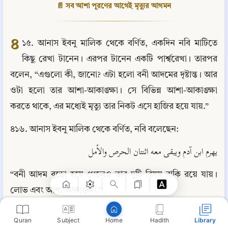
📄 সব আশা পূরণের আগেই মৃত্যুর আগমন
৪
১৫. আনাস ইবনু মালিক থেকে বর্ণিত, একদিন নবি মাটিতে 
কিছু রেখা টানেন। এরপর টানেন একটি পার্শ্বরেখা। তারপর 
বলেন, “এগুলো কী, জানো? এটা হলো বনী আদমের দৃষ্টান্ত। আর 
ওটা হলো তার আশা-আকাঙ্ক্ষা। সে বিভিন্ন আশা-আকাঙ্ক্ষা 
করতে থাকে, এর মধ্যেই মৃত্যু তার নিকট এসে হাজির হয়ে যায়.”
৪১৬. আনাস ইবনু মালিক থেকে বর্ণিত, নবি বলেছেন:
Copy
يهرم ابن آدم ويبقى معه اثنتان الحرص والأمل
“বনী আদম বুড়ো হয়ে গেলেও তার দুটি বিষয় বাকি রয়ে যায়। 
লোভ এবং আশা-আকাঙ্ক্ষা.”
৪১৭. আবূ হুরায়রা থেকে বর্ণিত আছে যে, নবি বলেছেন:
Quran
Subject
Hadith
Library
Home