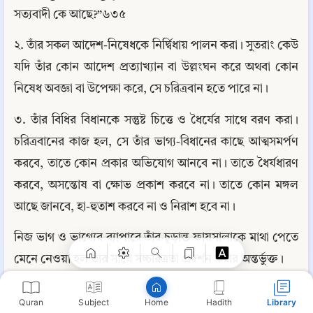
সত্যবাদী কে আছে?”৬৩৫
২. তাঁর সকল আদেশ-নিষেধকে নির্দ্বিধায় পালন করা। সুতরাং কেউ 
যদি তাঁর কোন আদেশ প্রত্যাখ্যান বা উল্লংঘন করে অথবা কোন 
নিষেধ অবজ্ঞা বা উপেক্ষা করে, সে চরিত্রবান হতে পারে না।
৩. তাঁর বিধির বিধানকে সন্তুষ্ট চিত্তে ও ধৈর্যের সাথে বরণ করা। 
চরিত্রবানের কাজ হল, সে তাঁর ভাগ্য-বিধানের কাছে আত্মসমর্পণ 
করবে, তাতে কোন প্রকার অভিযোগ আনবে না। তাতে ধৈর্যধারণ 
Copy
করবে, অসন্তোষ বা ক্ষোভ প্রকাশ করবে না। তাতে কোন মঙ্গল 
আছে জানবে, হা-হুতাশ করবে না ও নিরাশ হবে না।
নিজ ভাগ ও ভাগ্যের ব্যাপারে তাঁর চূড়ান্ত ফায়সালাকে মাথা পেতে 
মেনে নেওয়া হল তাঁর সাথে সচ্চরিত্রতা প্রদর্শন করার অন্তর্ভুক্ত।
নিশ্চয় সে চরিত্রবান নয়, যে মহান প্রতিপালকের অবাধ্যাচরণে 
Quran
Subject
Hadith
Library
Home
লিপ্ত থাকে। যাঁর খায়-পরে, তাঁর অবাধ্যাচরণ করা কি 