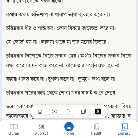
যাত্রা দেখা থেকে বিরত থাকে।
কথায় কথায় অভিশাপ বা খারাপ ভাষা ব্যবহার করে না।
চরিত্রবান ধীর ও শান্ত হয়। কোন বিষয়ে তাড়াহুড়া করে না।
সে লোভী হয় না। লালসা থাকে না তার মনের ভিতরে।
চরিত্রবান নিজেকে নিজে সম্মান দেয়। অর্থাৎ নিজের সম্মান নিজে 
রক্ষা করে। এমন কাজ করে না, যাতে তার সম্মান রক্ষা হয় না।
কারো গীবত করে না। চুগলী করে না। দু'মুখে কথা বলে না।
Copy
চরিত্রবান পরের কাছ থেকে শোনা খবর যাচাই ক'রে দেখে।
ভদ্র লোকেরা রটনা ও গুজবে কান দেয় না। প্রত্যেক বিষয় 
ভালোভাবে বুঝার পর মন্তব্য করে। বিতর্কিত বিষয়, ব্যক্তিত্ব বা 
জামাআতের ব্যাপারে কড়া মন্তব্য করা থেকে দূরে থাকে।
Quran
Subject
Hadith
Library
Home