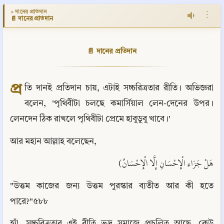
> দানের প্রতিদান
⋮
📄 দানের প্রতিদান
📄 দানের প্রতিদান
প্র
তি দানই প্রতিদান চায়, এটাই সচ্চরিত্রতার রীতি। অভিজ্ঞরা 
বলেন, 'পৃথিবীটা চলছে কমার্সিয়াল লেন-দেনের উপর। 
লেনদেন ঠিক রাখলে পৃথিবীটা প্রেমে হাবুডুবু খাবে।'
আর মহান আল্লাহ বলেছেন,
هَلْ جَزَاء الْإِحْسَانِ إِلَّا الْإِحْسَانُ)
"উত্তম কাজের জন্য উত্তম পুরস্কার ব্যতীত আর কী হতে 
পারে?"৫৮৮
হ্যাঁ, সচ্চরিত্রতার এই রীতি ভদ্র সমাজে প্রচলিত আছে, কেউ 