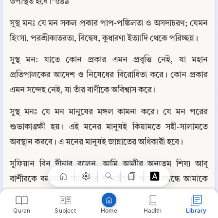
উপস্থিত হবে।”৫৪৯
সুস্থ মনঃ যে মন সকল প্রকার পাপ-পঙ্কিলতা ও অসদাচরণ; যেমন 
হিংসা, পরশ্রীকাতরতা, বিদ্বেষ, কুধারণা ইত্যাদি থেকে পরিচ্ছন্ন।
সুস্থ মন: যাতে কোন প্রকার এমন প্রবৃত্তি নেই, যা মহান 
প্রতিপালকের আদেশ ও নিষেধের বিরোধিতা করে। কোন প্রকার 
এমন সন্দেহ নেই, যা তাঁর বাণীকে অবিশ্বাস করে।
সুস্থ মনঃ যে মন মানুষের মঙ্গল কামনা করে। যে মন পরের 
Copy
শুভাকাঙ্ক্ষী হয়। এই মনের মানুষই কিয়ামতে সহী-সালামতে 
অবস্থান করবে। এ মনের মানুষই জান্নাতের অধিকারী হবে।
সুফিয়ান বিন দীনার বলেন, আমি আলীর অন্যতম শিষ্য আবূ 
বাশীরকে বললাম, 'আমাদের পূর্ববর্তীদের আমল সম্বন্ধে আমাকে 
কিছু বলুন।' তিনি বললেন, 'তাঁরা সামান্য আমল করতেন, কিন্তু 
অসামান্য সওয়াব অর্জন করতেন।' আমি বললাম, 'তা কী কারণে?' 
Quran
Subject
Hadith
Library
Home