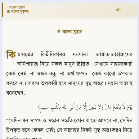
> মনের সুস্থতা
⋮
📄 মনের সুস্থতা
📄 মনের সুস্থতা
কি
য়ামতের বিভীষিকাময় ময়দান। জান্নাত-জাহান্নামের 
অনিশ্চয়তা নিয়ে সকল মানুষ চিন্তিত। সেখানে সাহায্যকারী 
কেউ নেই; না স্বজন-বন্ধু, না অর্থ-সম্পদ। কেউ কারো উপকার 
করবে না। অবশ্য উপকারী হবে মানুষের সুস্থ অন্তর। মহান আল্লাহ 
বলেছেন,
يَوْمَ لَا يَنْفَعُ مَالٌ وَلا بَنُونَ إِلَّا مَنْ أَتَى اللَّهَ بِقَلْبٍ سَلِيمٍ)
"যেদিন ধন-সম্পদ ও সন্তান-সন্ততি কোন কাজে আসবে না; সেদিন 
উপকৃত হবে কেবল সেই; যে আল্লাহর নিকট সুস্থ অন্তঃকরণ নিয়ে 