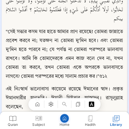
وَالَّذِي نَفْسِي بِيَدِهِ، لَا تَدْخُلُوا الجَنَّةَ حَتَّى تُؤْمِنُوا، وَلَا تُؤْمِنُوا حَتَّى 
تَحَابُّوا، أولَا أَدُلُّكُمْ عَلَى شَيْءٍ إِذَا فَعَلْتُمُوهُ تَحَابَبْتُمْ ؟ أَفْشُوا السَّلامَ 
بينكم
“সেই সত্তার কসম যার হাতে আমার প্রাণ রয়েছে! তোমরা জান্নাতে 
প্রবেশ করবে না; যতক্ষণ না তোমরা মু'মিন হবে। এবং তোমরা 
মু'মিন হতে পারবে না; যে পর্যন্ত না তোমরা পরস্পরে ভালবাসা 
রাখবে। আমি কি তোমাদেরকে এমন কাজ বলে দেব না, যখন 
তোমরা তা করবে, তখন তোমরা একে অপরকে ভালবাসতে 
Copy
লাগবে? তোমরা পরস্পরের মধ্যে সালাম প্রচার কর।”৫১২
এই নিঃস্বার্থ ভালোবাসা কায়েমে রয়েছে ঈমানের স্বাদ। প্রকৃত 
ঈমানদারীর অনুভূতি। ঈমানী মিষ্টতার আস্বাদন। রাসূলুল্লাহ 
বলেছেন,
مَنْ سَرَّهُ أَنْ يَجِدَ طَعْمَ الْإِيمَانِ فَلْيُحِبُّ الْمَرْءَ لَا يُحِبُّهُ إِلَّا لِلَّهِ عَزَّ وَجَلَّ
Quran
Subject
Hadith
Library
Home