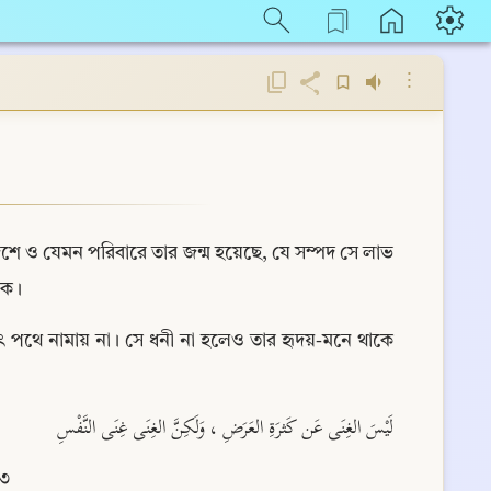
⋮
ে দেশে ও যেমন পরিবারে তার জন্ম হয়েছে, যে সম্পদ সে লাভ 
াকে।
ৎ পথে নামায় না। সে ধনী না হলেও তার হৃদয়-মনে থাকে 
لَيْسَ الغِنَى عَن كَثرَةِ العَرَضِ ، وَلَكِنَّ الغِنَى غِنَى النَّفْسِ
৩৩