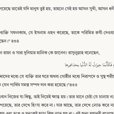
েয়েছে তাতেই যদি মানুষ তুষ্ট হয়, তাহলে সেই হয় আসল সুখী, আসল ধ
ব্যক্তি সফলকাম, যে ইসলাম গ্রহণ করেছে, তাকে পরিমিত রুযী দেওয়া 
ছেন।” ৪৩৪
রাজা ও সারা দুনিয়ার মালিক কে জানেন? রাসূলুল্লাহ বলেছেন,
 فَكَأَنَّمَا حِيزَتْ لَهُ الدُّنْيا بحذافيرها
াদের মধ্যে যে ব্যক্তি তার ঘরে অথবা গোষ্ঠীর মধ্যে নিরাপদে ও সুস্থ 
 যেন পার্থিব সমস্ত সম্পদ দান করা হয়েছে।"৪৩৫
Copy
্রবান নিজের যা কিছু, তাই নিয়েই ক্ষান্ত হয়। তার মানে চেষ্টা যে চালায়
েয়েছে, তার দেখে হিংসা করে না। যার আছে, তার দেখে লোভ করে না। 
হয় এবং দুঃখ ও মনঃকষ্ট ছাড়া কিছু লাভ হয় না। এই জন্য মহানবী বলেছে