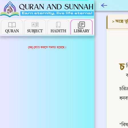
> অল্পে তুষ্
QURAN
SUBJECT
HADITH
LIBRARY
মেনু লোড করতে সমস্যা হয়েছে।
চ
র
ক
চরিত
ধনব
"বিষ