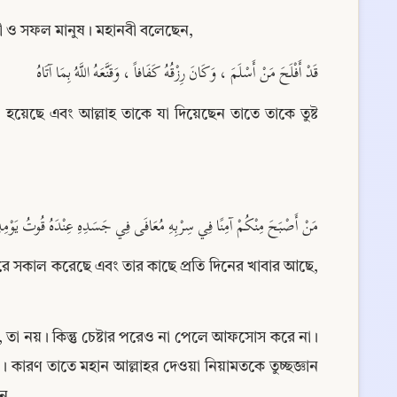
নী ও সফল মানুষ। মহানবী বলেছেন,
قَدْ أَفْلَحَ مَنْ أَسْلَمَ ، وَكَانَ رِزْقُهُ كَفَافاً ، وَقَنَّعَهُ اللَّهُ بِمَا آتَاهُ
হয়েছে এবং আল্লাহ তাকে যা দিয়েছেন তাতে তাকে তুষ্ট 
مَنْ أَصْبَحَ مِنْكُمْ آمِنًا فِي سِرْبِهِ مُعَافَى فِي جَسَدِهِ عِنْدَهُ قُوتُ يَوْمِهِ
শরীরে সকাল করেছে এবং তার কাছে প্রতি দিনের খাবার আছে, 
 না, তা নয়। কিন্তু চেষ্টার পরেও না পেলে আফসোস করে না। 
কারণ তাতে মহান আল্লাহর দেওয়া নিয়ামতকে তুচ্ছজ্ঞান 
ন,