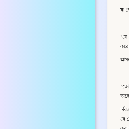
যা প
"সে 
করে
আসল 
"তোম
তাকে
চরিত
যে প
করা 