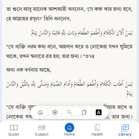
তা শুনে আবু মালেক আশআরী বললেন, 'সে কক্ষ কার জন্য হবে, 
হে আল্লাহর রসূল?' তিনি বললেন,
لِمَنْ أَلَانَ الْكَلَامَ وَأَطْعَمَ الطَّعَامَ وَبَاتَ لِلَّهِ قَائِمًا وَالنَّاسُ نِيَامٌ
"যে ব্যক্তি নরম কথা বলে, অন্নদান করে ও লোকেরা যখন ঘুমিয়ে 
থাকে, তখন স্বলাতে রত হয়; তার জন্য। "৩৭৪
অন্য এক বর্ণনায় আছে,
Copy
لِمَنْ أَطَابَ الْكَلَامَ وَأَطْعَمَ الطَّعَامَ وَأَدَامَ الصِّيَامَ وَصَلَّى لِلَّهِ بِاللَّيْلِ وَالنَّاسُ 
نِيَامٌ
"যে ব্যক্তি সুন্দর কথা বলে, অন্নদান করে, বরাবর সিয়াম রাখে ও 
লোকেরা যখন ঘুমিয়ে থাকে, তখন স্বলাতে রত হয়; তার জন্য। 
"৩৭৫
Quran
Subject
Hadith
Library
Home