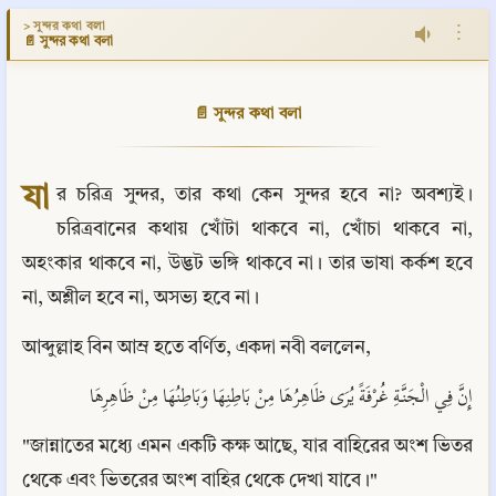
> সুন্দর কথা বলা
⋮
📄 সুন্দর কথা বলা
📄 সুন্দর কথা বলা
যা
র চরিত্র সুন্দর, তার কথা কেন সুন্দর হবে না? অবশ্যই। 
চরিত্রবানের কথায় খোঁটা থাকবে না, খোঁচা থাকবে না, 
অহংকার থাকবে না, উদ্ভট ভঙ্গি থাকবে না। তার ভাষা কর্কশ হবে 
না, অশ্লীল হবে না, অসভ্য হবে না।
আব্দুল্লাহ বিন আম্র হতে বর্ণিত, একদা নবী বললেন,
إِنَّ فِي الْجَنَّةِ غُرْفَةً يُرَى ظَاهِرُهَا مِنْ بَاطِنِهَا وَبَاطِنُهَا مِنْ ظَاهِرِهَا
"জান্নাতের মধ্যে এমন একটি কক্ষ আছে, যার বাহিরের অংশ ভিতর 
থেকে এবং ভিতরের অংশ বাহির থেকে দেখা যাবে।"