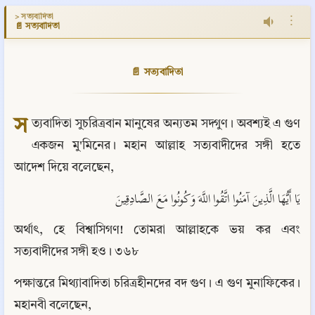
> সত্যবাদিতা
⋮
📄 সত্যবাদিতা
📄 সত্যবাদিতা
স
ত্যবাদিতা সুচরিত্রবান মানুষের অন্যতম সদ্গুণ। অবশ্যই এ গুণ 
একজন মু'মিনের। মহান আল্লাহ সত্যবাদীদের সঙ্গী হতে 
আদেশ দিয়ে বলেছেন,
يَا أَيُّهَا الَّذِينَ آمَنُوا اتَّقُوا اللَّهَ وَكُونُوا مَعَ الصَّادِقِينَ
অর্থাৎ, হে বিশ্বাসিগণ! তোমরা আল্লাহকে ভয় কর এবং 
সত্যবাদীদের সঙ্গী হও। ৩৬৮
পক্ষান্তরে মিথ্যাবাদিতা চরিত্রহীনদের বদ গুণ। এ গুণ মুনাফিকের। 
মহানবী বলেছেন,