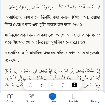
آيَةُ الْمُنَافِقِ ثَلَاثُ إِذَا حَدَّثَ كَذَبَ وَإِذَا وَعَدَ أَخْلَفَ وَإِذَا اؤْتُمِنَ خَانَ
"মুনাফিকের লক্ষণ হল তিনটি; কথা বললে মিথ্যা বলে, ওয়াদা 
দিলে খেলাপ করে এবং চুক্তি করলে ভঙ্গ করে।"৩৬৯
মুসলিমের এক বর্ণনায় এ কথা বেশী আছে, "যদিও সে ব্যক্তি স্বলাত 
পড়ে সিয়াম রাখে এবং নিজেকে মুসলিম মনে করে।"৩৭০
সত্যবাদিতা ও মিথ্যাবাদিতা উভয়ের পরিণাম বর্ণনা ক'রে রাসূলুল্লাহ 
বলেছেন,
Copy
إِنَّ الصِّدْقَ يَهْدِي إِلَى البِرِّ ، وَإِنَّ البِرَّ يَهْدِي إِلَى الجَنَّةِ ، وَإِنَّ الرَّجُلَ 
لَيَصْدُقُ حَتَّى يُكْتَبَ عِنْدَ اللهِ صِدِّيقاً وَإِنَّ الكَذِبَ يَهْدِي إِلَى الفُجُورِ، 
وَإِنَّ الفُجُورَ يَهْدِي إِلَى النَّارِ، وَإِنَّ الرَّجُلَ لَيَكْذِبُ حَتَّى يُكْتَبَ عِنْدَ اللَّهِ 
كَذَّاباً
Quran
Subject
Hadith
Library
Home
"নিশ্চয় সত্যবাদিতা পুণ্যের পথ দেখায়। আর পুণ্য জান্নাতের দিকে 