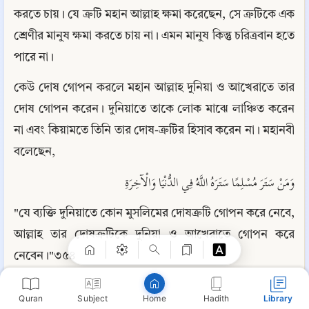
করতে চায়। যে ত্রুটি মহান আল্লাহ ক্ষমা করেছেন, সে ত্রুটিকে এক 
শ্রেণীর মানুষ ক্ষমা করতে চায় না। এমন মানুষ কিন্তু চরিত্রবান হতে 
পারে না।
কেউ দোষ গোপন করলে মহান আল্লাহ দুনিয়া ও আখেরাতে তার 
দোষ গোপন করেন। দুনিয়াতে তাকে লোক মাঝে লাঞ্চিত করেন 
না এবং কিয়ামতে তিনি তার দোষ-ত্রুটির হিসাব করেন না। মহানবী 
বলেছেন,
Copy
وَمَنْ سَتَرَ مُسْلِمًا سَتَرَهُ اللَّهُ فِي الدُّنْيَا وَالْآخِرَةِ
"যে ব্যক্তি দুনিয়াতে কোন মুসলিমের দোষত্রুটি গোপন করে নেবে, 
আল্লাহ তার দোষত্রুটিকে দুনিয়া ও আখেরাতে গোপন করে 
নেবেন।"৩৫৪
وَمَنْ سَتَرَ مُسْلِماً سَتَرَهُ اللهُ يَومَ القِيامَةِ
Quran
Subject
Hadith
Library
Home