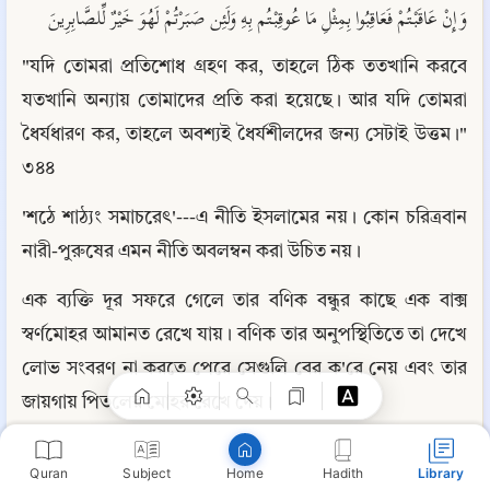
وَإِنْ عَاقَبْتُمْ فَعَاقِبُوا بِمِثْلِ مَا عُوقِبْتُم بِهِ وَلَئِن صَبَرْتُمْ لَهُوَ خَيْرٌ لِّلصَّابِرِينَ
"যদি তোমরা প্রতিশোধ গ্রহণ কর, তাহলে ঠিক ততখানি করবে 
যতখানি অন্যায় তোমাদের প্রতি করা হয়েছে। আর যদি তোমরা 
ধৈর্যধারণ কর, তাহলে অবশ্যই ধৈর্যশীলদের জন্য সেটাই উত্তম।" 
৩৪৪
'শঠে শাঠ্যং সমাচরেৎ'---এ নীতি ইসলামের নয়। কোন চরিত্রবান 
নারী-পুরুষের এমন নীতি অবলম্বন করা উচিত নয়।
Copy
এক ব্যক্তি দূর সফরে গেলে তার বণিক বন্ধুর কাছে এক বাক্স 
স্বর্ণমোহর আমানত রেখে যায়। বণিক তার অনুপস্থিতিতে তা দেখে 
লোভ সংবরণ না করতে পেরে সেগুলি বের ক'রে নেয় এবং তার 
জায়গায় পিতলের মোহর রেখে দেয়।
বন্ধু এসে বাক্স ফেরৎ নিয়ে দেখল, তার আসল মোহর নেই। 
Quran
Subject
Hadith
Library
Home
বণিককে বললেও সে অস্বীকার করল এবং বলল, 'তুমি যেভাবে যা 