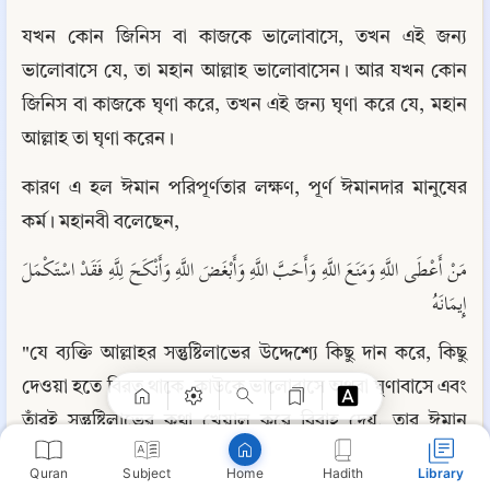
যখন কোন জিনিস বা কাজকে ভালোবাসে, তখন এই জন্য 
ভালোবাসে যে, তা মহান আল্লাহ ভালোবাসেন। আর যখন কোন 
জিনিস বা কাজকে ঘৃণা করে, তখন এই জন্য ঘৃণা করে যে, মহান 
আল্লাহ তা ঘৃণা করেন।
কারণ এ হল ঈমান পরিপূর্ণতার লক্ষণ, পূর্ণ ঈমানদার মানুষের 
কর্ম। মহানবী বলেছেন,
مَنْ أَعْطَى اللَّهِ وَمَنَعَ اللَّهِ وَأَحَبَّ اللَّهِ وَأَبْغَضَ اللَّهِ وَأَنْكَحَ لِلَّهِ فَقَدْ اسْتَكْمَلَ 
Copy
إِيمَانَهُ
"যে ব্যক্তি আল্লাহর সন্তুষ্টিলাভের উদ্দেশ্যে কিছু দান করে, কিছু 
দেওয়া হতে বিরত থাকে, কাউকে ভালোবাসে অথবা ঘৃণাবাসে এবং 
তাঁরই সন্তুষ্টিলাভের কথা খেয়াল করে বিবাহ দেয়, তার ঈমান 
পূর্ণাঙ্গ ঈমান।"৩৩২
Quran
Subject
Hadith
Library
Home