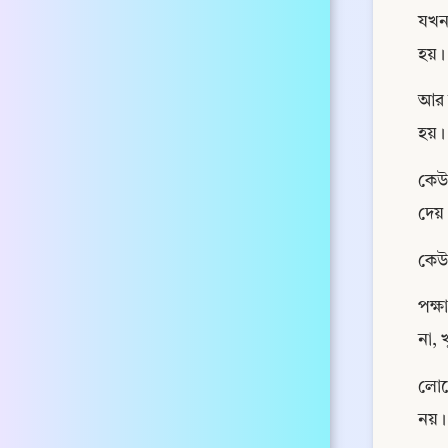
যখন
হয়।
আর 
হয়।
কেউ 
দেয়।
কেউ 
পক্ষ
না, 
লোকে
নয়।