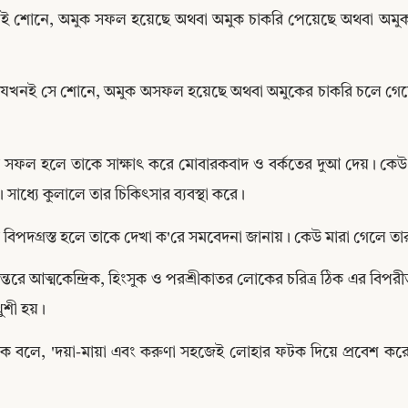
ই শোনে, অমুক সফল হয়েছে অথবা অমুক চাকরি পেয়েছে অথবা অমুক প্র
যখনই সে শোনে, অমুক অসফল হয়েছে অথবা অমুকের চাকরি চলে গেছে 
সফল হলে তাকে সাক্ষাৎ করে মোবারকবাদ ও বর্কতের দুআ দেয়। কেউ অসুস
 সাধ্যে কুলালে তার চিকিৎসার ব্যবস্থা করে।
বিপদগ্রস্ত হলে তাকে দেখা ক'রে সমবেদনা জানায়। কেউ মারা গেলে তা
ান্তরে আত্মকেন্দ্রিক, হিংসুক ও পরশ্রীকাতর লোকের চরিত্র ঠিক এর বিপরী
খুশী হয়।
Copy
 বলে, 'দয়া-মায়া এবং করুণা সহজেই লোহার ফটক দিয়ে প্রবেশ করে না।'