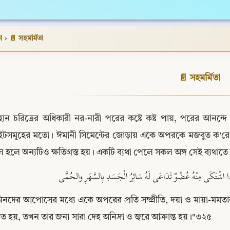
া
›
📄 সহমর্মিতা
📄 সহমর্মিতা
হান চরিত্রের অধিকারী নর-নারী পরের কষ্টে কষ্ট পায়, পরের আনন্
ইটসমূহের মতো। ঈমানী সিমেন্টের জোড়ায় একে অপরকে মজবুত ক'রে 
 হলে অন্যটিও ক্ষতিগ্রস্ত হয়। একটি ব্যথা পেলে সকল অঙ্গ সেই ব্যথা
إِذَا اشْتَكَى مِنْهُ عُضْوٌ تَدَاعَى لَهُ سَائِرُ الْجَسَدِ بِالسَّهَرِ والحُمَّى
মিনদের আপোসের মধ্যে একে অপরের প্রতি সম্প্রীতি, দয়া ও মায়া-ম
ত হয়, তখন তার জন্য সারা দেহ অনিদ্রা ও জ্বরে আক্রান্ত হয়।"৩২৫