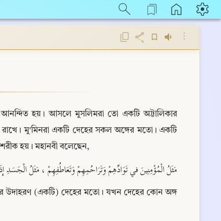
⋮
দে আনন্দিত হয়। আসলে মুসলিমরা তো একটি অট্টালিকার 
রাখে। মু'মিনরা একটি দেহের সকল অঙ্গের মতো। একটি 
তে শরীক হয়। মহানবী বলেছেন,
مَثَلُ الْمُؤْمِنِينَ في تَوَادِّهِمْ وَتَرَاحُمِهِمْ وَتَعَاطُفِهِمْ ، مَثَلُ الْجَسَدِ 
মতার উদাহরণ (একটি) দেহের মতো। যখন দেহের কোন অঙ্গ 