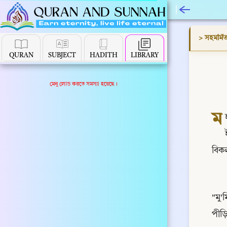
> সহমর্মিত
QURAN
SUBJECT
HADITH
LIBRARY
মেনু লোড করতে সমস্যা হয়েছে।
ম
বিকল
"মু'
পীড়ি