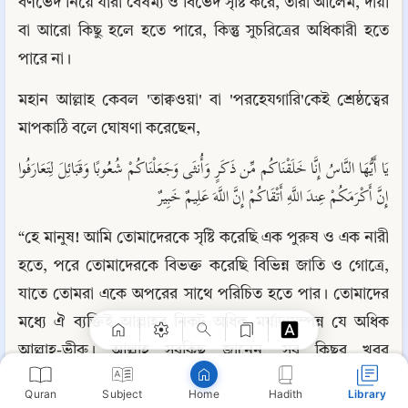
বর্ণভেদ নিয়ে যারা বৈষম্য ও বিভেদ সৃষ্টি করে, তারা আলেম, দায়ী 
বা আরো কিছু হলে হতে পারে, কিন্তু সুচরিত্রের অধিকারী হতে 
পারে না।
মহান আল্লাহ কেবল 'তাক্বওয়া' বা 'পরহেযগারি'কেই শ্রেষ্ঠত্বের 
মাপকাঠি বলে ঘোষণা করেছেন,
يَا أَيُّهَا النَّاسُ إِنَّا خَلَقْنَاكُم مِّن ذَكَرٍ وَأُنثَى وَجَعَلْنَاكُمْ شُعُوبًا وَقَبَائِلَ لِتَعَارَفُوا 
إِنَّ أَكْرَمَكُمْ عِندَ اللَّهِ أَتْقَاكُمْ إِنَّ اللَّهَ عَلِيمٌ خَبِيرٌ
Copy
“হে মানুষ! আমি তোমাদেরকে সৃষ্টি করেছি এক পুরুষ ও এক নারী 
হতে, পরে তোমাদেরকে বিভক্ত করেছি বিভিন্ন জাতি ও গোত্রে, 
যাতে তোমরা একে অপরের সাথে পরিচিত হতে পার। তোমাদের 
মধ্যে ঐ ব্যক্তিই আল্লাহর নিকট অধিক মর্যাদাসম্পন্ন যে অধিক 
আল্লাহ-ভীরু। আল্লাহ সবকিছু জানেন, সব কিছুর খবর 
রাখেন।”৩১৭
Quran
Subject
Hadith
Library
Home