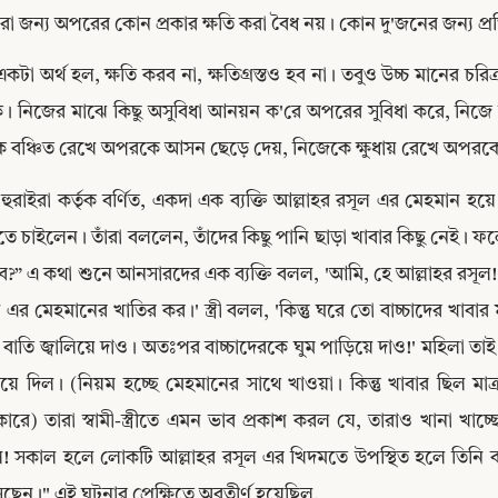
ো জন্য অপরের কোন প্রকার ক্ষতি করা বৈধ নয়। কোন দু'জনের জন্য প্
কটা অর্থ হল, ক্ষতি করব না, ক্ষতিগ্রস্তও হব না। তবুও উচ্চ মানের চরিত
ে। নিজের মাঝে কিছু অসুবিধা আনয়ন ক'রে অপরের সুবিধা করে, নিজে 
ে বঞ্চিত রেখে অপরকে আসন ছেড়ে দেয়, নিজেকে ক্ষুধায় রেখে অপরকে 
হুরাইরা কর্তৃক বর্ণিত, একদা এক ব্যক্তি আল্লাহর রসূল এর মেহমান হয়
ে চাইলেন। তাঁরা বললেন, তাঁদের কিছু পানি ছাড়া খাবার কিছু নেই। 
?” এ কথা শুনে আনসারদের এক ব্যক্তি বলল, 'আমি, হে আল্লাহর রসূল!' 
 এর মেহমানের খাতির কর।' স্ত্রী বলল, 'কিন্তু ঘরে তো বাচ্চাদের খাবার 
বাতি জ্বালিয়ে দাও। অতঃপর বাচ্চাদেরকে ঘুম পাড়িয়ে দাও!' মহিলা ত
Copy
িয়ে দিল। (নিয়ম হচ্ছে মেহমানের সাথে খাওয়া। কিন্তু খাবার ছিল
কারে) তারা স্বামী-স্ত্রীতে এমন ভাব প্রকাশ করল যে, তারাও খানা খাচ
! সকাল হলে লোকটি আল্লাহর রসূল এর খিদমতে উপস্থিত হলে তিনি বল
ছেন।" এই ঘটনার প্রেক্ষিতে অবতীর্ণ হয়েছিল,