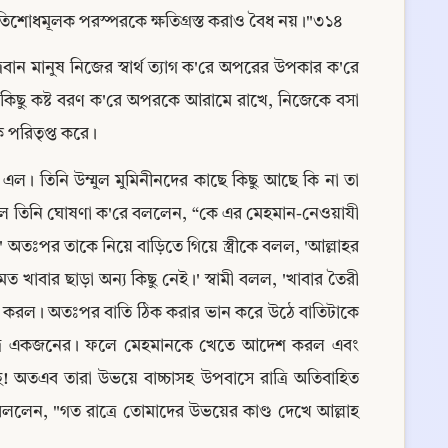
রতিশোধমূলক পরস্পরকে ক্ষতিগ্রস্ত করাও বৈধ নয়।"৩১৪
্রবান মানুষ নিজের স্বার্থ ত্যাগ ক'রে অপরের উপকার ক'রে 
কিছু কষ্ট বরণ ক'রে অপরকে আরামে রাখে, নিজেকে বসা 
পরিতৃপ্ত করে।
ে এল। তিনি উম্মুল মুমিনীনদের কাছে কিছু আছে কি না তা 
ফলে তিনি ঘোষণা ক'রে বললেন, “কে এর মেহমান-নেওয়াযী 
অতঃপর তাকে নিয়ে বাড়িতে গিয়ে স্ত্রীকে বলল, 'আল্লাহর 
মত খাবার ছাড়া অন্য কিছু নেই।' স্বামী বলল, 'খাবার তৈরী 
াই করল। অতঃপর বাতি ঠিক করার ভান করে উঠে বাতিটাকে 
 মাত্র একজনের। ফলে মেহমানকে খেতে আদেশ করল এবং 
্ছে! অতএব তারা উভয়ে বাচ্চাসহ উপবাসে রাত্রি অতিবাহিত 
লেন, "গত রাত্রে তোমাদের উভয়ের কাণ্ড দেখে আল্লাহ 