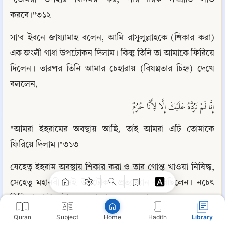
করবে।"৩১২
সা'ব ইবনে জাষ্যামাহ বলেন, আমি রাসূলুল্লাহকে (শিকার করা) 
এক জংলী গাধা উপঢৌকন দিলাম। কিন্তু তিনি তা আমাকে ফিরিয়ে 
দিলেন। তারপর তিনি আমার চেহারায় (বিষণ্ণতার চিহ্ন) দেখে 
বললেন,
إِنَّا لَمْ نَرُدَّهُ عَلَيْكَ إِلَّا لِأَنَّا حُرُمٌ
"আমরা ইহরামের অবস্থায় আছি, তাই আমরা এটি তোমাকে 
Copy
ফিরিয়ে দিলাম।"৩১৩
যেহেতু ইহরাম অবস্থায় শিকার করা ও তার গোশ্ত খাওয়া নিষিদ্ধ, 
সেহেতু মহানবী সেই উপঢৌকন প্রত্যাখ্যান করেছিলেন। নচেৎ 
তিনি কারো উপঢৌকন প্রত্যাখ্যান করতেন না।
Quran
Subject
Hadith
Library
Home
যে জিনিস উপহারে দেওয়া হয়, তার প্রয়োজন না থাকলেও তা 